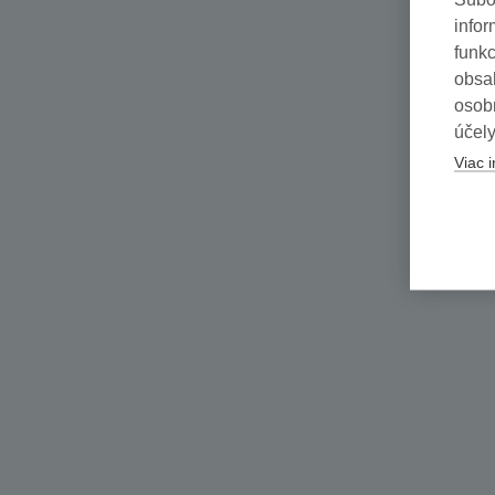
infor
funkc
obsah
osob
účely
Viac i