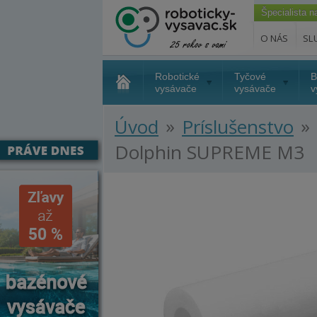
Špecialista 
O NÁS
SL
Robotické
Tyčové
B
vysávače
vysávače
v
»
»
Úvod
Príslušenstvo
Dolphin SUPREME M3