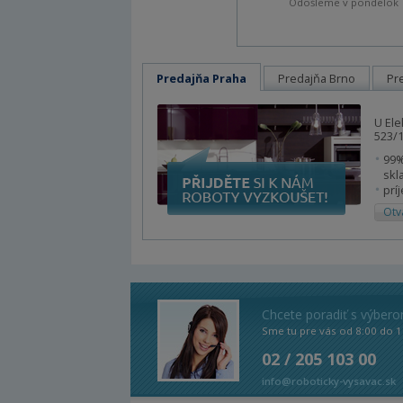
Odošleme v pondelok
Predajňa Praha
Predajňa Brno
Pr
U Ele
523/1
99%
skl
prí
Otv
Chcete poradiť s výber
Sme tu pre vás od 8:00 do 1
02 / 205 103 00
info@roboticky-vysavac.sk