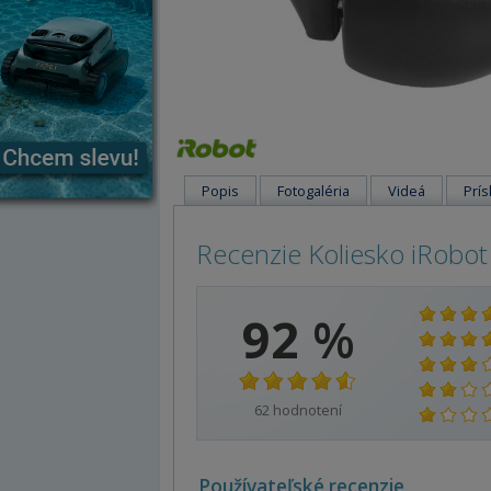
Popis
Fotogaléria
Videá
Prís
Recenzie Koliesko iRobo
92
%
62
hodnotení
Používateľské recenzie