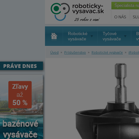
Špecialista 
O NÁS
SL
Robotické
Tyčové
B
vysávače
vysávače
v
»
»
»
Úvod
Príslušenstvo
Robotické vysávače
iRobo