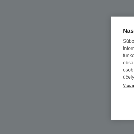
Nas
Súbo
infor
funkc
obsah
osob
účely
Viac i