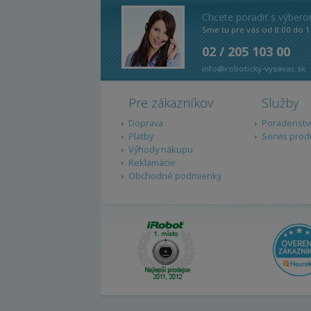
Chcete poradiť s výber
Sme tu pre vás od 8:00 do 1
02 / 205 103 00
info@roboticky-vysavac.sk
Pre zákazníkov
Služby
Doprava
Poradenstv
Platby
Servis prod
Výhody nákupu
Reklamácie
Obchodné podmienky