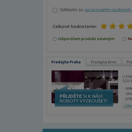
Súhlasím so
spracovaním osobných 
Celkové hodnotenie:
1
2
3
4
5
Odporúčam produkt ostatným
N
Predajňa Praha
Predajňa Brno
Pr
U Ele
523/1
99%
skl
prí
Otv