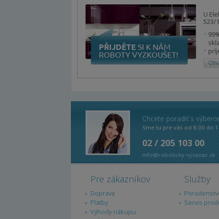
U Ele
523/1
99%
skl
prí
Otv
Chcete poradiť s výber
Sme tu pre vás od 8:00 do 1
02 / 205 103 00
info@roboticky-vysavac.sk
Pre zákazníkov
Služby
Doprava
Poradenstv
Platby
Servis prod
Výhody nákupu