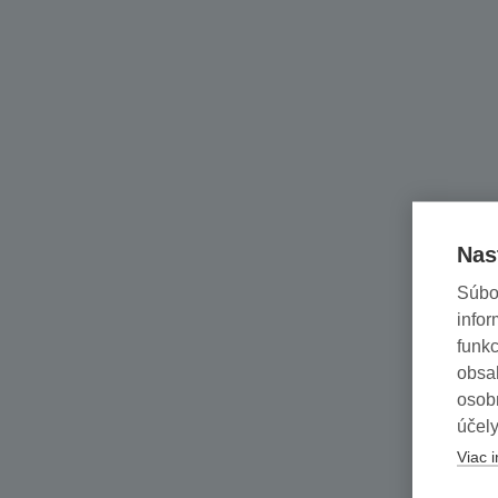
Nas
Súbo
infor
funkc
obsah
osob
účely
Viac i