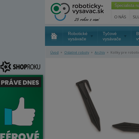
Špecialista 
O NÁS
SL
Robotické
Tyčové
B
vysávače
vysávače
v
»
»
»
Úvod
Ostatné roboty
Archív
Kolíky pre robotic