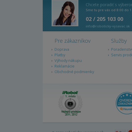
Chcete poradiť s výber
Sme tu pre vás od 8:00 do 1
02 / 205 103 00
info@roboticky-vysavac.sk
Pre zákazníkov
Služby
Doprava
Poradenstv
Platby
Servis prod
Výhody nákupu
Reklamácie
Obchodné podmienky