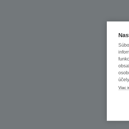
Nas
Súbo
infor
funkc
obsah
osob
účely
Viac i