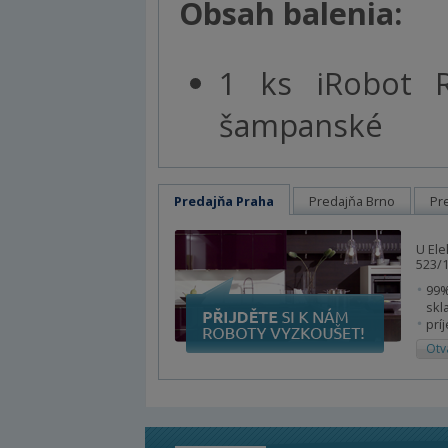
Obsah balenia:
1 ks iRobot 
šampanské
Predajňa Praha
Predajňa Brno
Pr
U Ele
523/1
99%
skl
prí
Otv