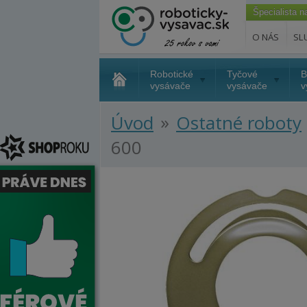
Špecialista 
O NÁS
SL
Robotické
Tyčové
B
vysávače
vysávače
v
»
Úvod
Ostatné roboty
600