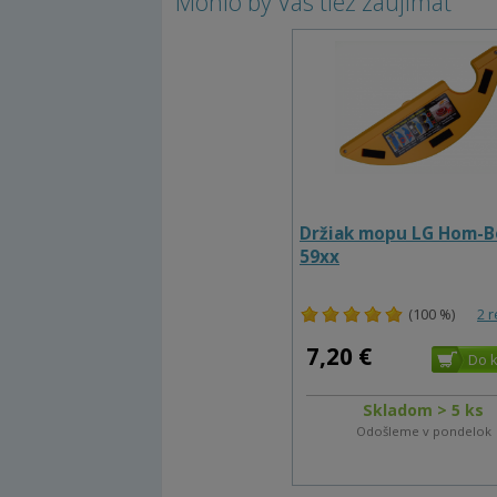
Mohlo by Vás tiež zaujímať
Držiak mopu LG Hom-B
59xx
(100 %)
2 
7,20 €
Skladom > 5 ks
Odošleme v pondelok