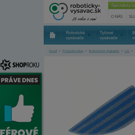
Špecialista 
O NÁS
SL
Robotické
Tyčové
B
vysávače
vysávače
v
»
»
»
»
Úvod
Príslušenstvo
Robotické vysávače
LG