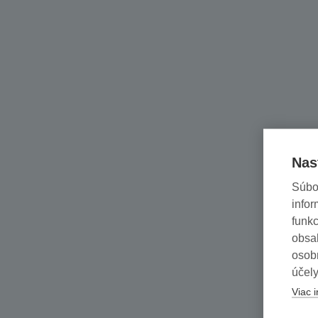
Nas
Súbo
infor
funkc
obsah
osob
účely
Viac i