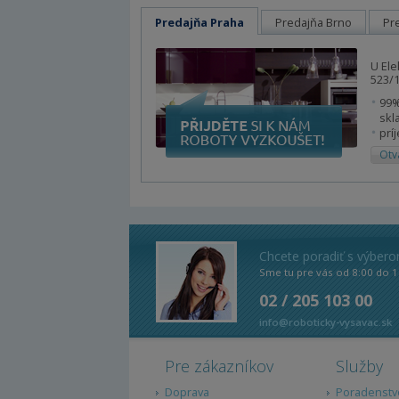
Predajňa Praha
Predajňa Brno
Pr
U Ele
523/1
99%
skl
prí
Otv
Chcete poradiť s výber
Sme tu pre vás od 8:00 do 1
02 / 205 103 00
info@roboticky-vysavac.sk
Pre zákazníkov
Služby
Doprava
Poradenstv