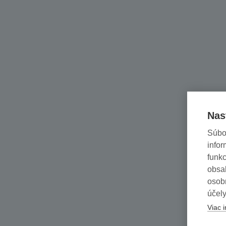
Nas
Súbo
infor
funkc
obsah
osob
účely
Viac i