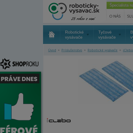
Špecialista 
O NÁS
SL
Robotické
Tyčové
B
vysávače
vysávače
v
»
»
»
Úvod
Príslušenstvo
Robotické vysávače
iClebo