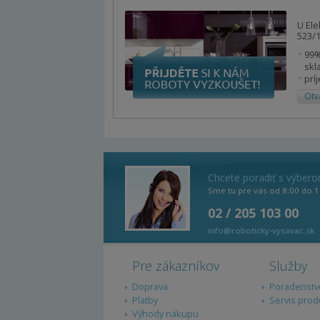
U Ele
523/1
99%
skl
prí
Otv
Chcete poradiť s výber
Sme tu pre vás od 8:00 do 1
02 / 205 103 00
info@roboticky-vysavac.sk
Pre zákazníkov
Služby
Doprava
Poradenstv
Platby
Servis prod
Výhody nákupu