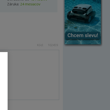
Záruka:
24 mesiacov
Kód:
102459