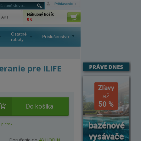
Prihlásenie
Nákupný košík
TAKT
0 €
Ostatné
Príslušenstvo
roboty
eranie pre ILIFE
Do košíka
 piatok
Doručenie do
48 HODIN