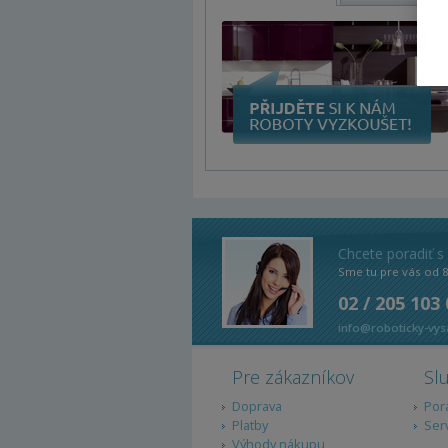
Chcete poradiť s
Sme tu pre vás od 
02 / 205 103
info@roboticky-vys
Pre zákazníkov
Sl
Doprava
Por
Platby
Ser
Výhody nákupu