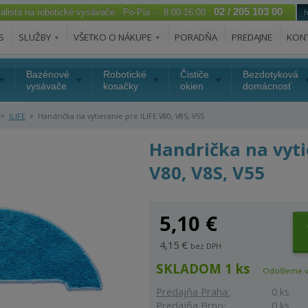
02 / 205 103 00
ialista na robotické vysávače Po-Pia - 8:00-16:00
S
SLUŽBY
VŠETKO O NÁKUPE
PORADŇA
PREDAJNE
KON
Bazénové
Robotické
Čističe
Bezdotyková
vysávače
kosačky
okien
domácnosť
»
»
ILIFE
Handrička na vytieranie pre ILIFE V80, V8S, V55
Handrička na vyti
V80, V8S, V55
5,10 €
4,15 €
bez DPH
SKLADOM 1 ks
Odošleme v
Predajňa Praha:
0 ks
Predajňa Brno:
0 ks