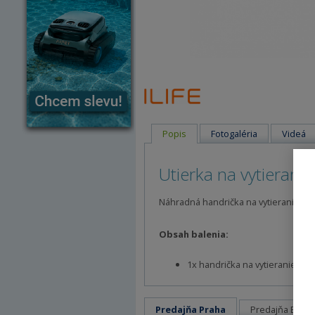
Popis
Fotogaléria
Videá
Utierka na vytierani
Náhradná handrička na vytieranie pre 
Obsah balenia:
1x handrička na vytieranie pre 
Predajňa Praha
Predajňa Brno