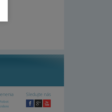
cenenia
Sledujte nás
iRobot
zníkmi