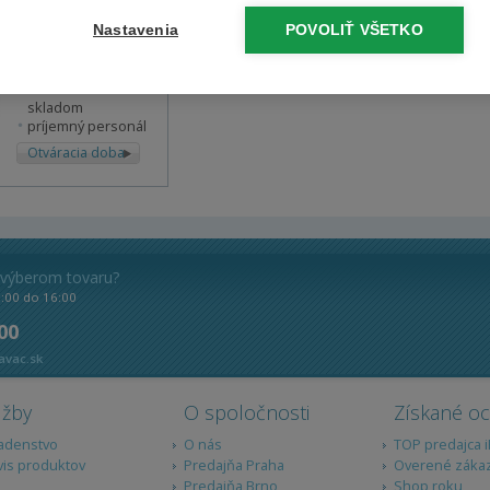
Nastavenia
POVOLIŤ VŠETKO
U Elektry
523/1 (
mapa
)
99% sortimentu
skladom
príjemný personál
Otváracia doba
 výberom tovaru?
8:00 do 16:00
 00
avac.sk
užby
O spoločnosti
Získané o
adenstvo
O nás
TOP predajca 
vis produktov
Predajňa Praha
Overené záka
Predajňa Brno
Shop roku