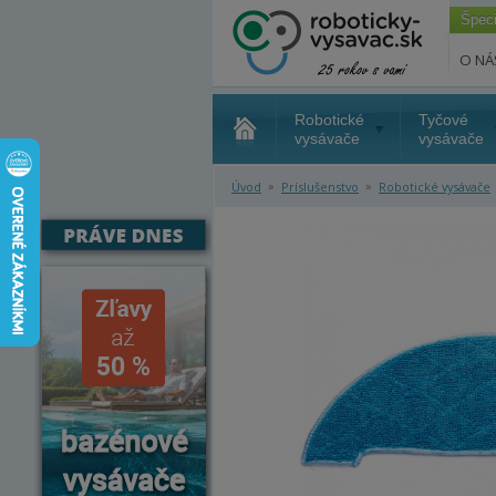
Špec
O NÁ
Robotické
Tyčové
vysávače
vysávače
»
»
Úvod
Príslušenstvo
Robotické vysávače