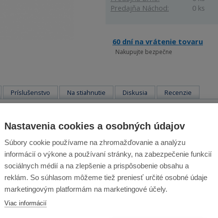
Predajňa Náchod:
0 ks
60 dní na vrátenie tovaru
Nakupujte bezpečne
Príslušenstvo
Na stiahnutie
Diskusia
Recenzie
e pre ILIFE V80, V8S, V55 - IL-MOP
Nastavenia cookies a osobných údajov
robotický vysávač ILIFE V80, V8S, V55.
Súbory cookie používame na zhromažďovanie a analýzu
informácií o výkone a používaní stránky, na zabezpečenie funkcií
sociálnych médií a na zlepšenie a prispôsobenie obsahu a
reklám. So súhlasom môžeme tiež preniesť určité osobné údaje
ILIFE V80, V8S, V55
marketingovým platformám na marketingové účely.
Viac informácií
Predajňa Náchod