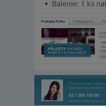
Balenie: 1 ks na
Predajňa Praha
Predajňa Brno
Pr
U Ele
523/1
99%
skl
prí
Otv
Chcete poradiť s výber
Sme tu pre vás od 8:00 do 1
02 / 205 103 00
info@roboticky-vysavac.sk