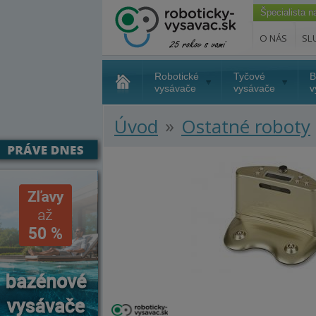
Špecialista 
O NÁS
SL
Robotické
Tyčové
B
vysávače
vysávače
v
»
Úvod
Ostatné roboty