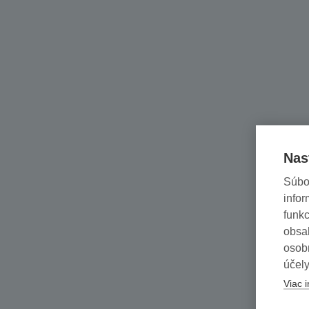
Nas
Súbo
infor
funkc
obsah
osob
účely
Viac i