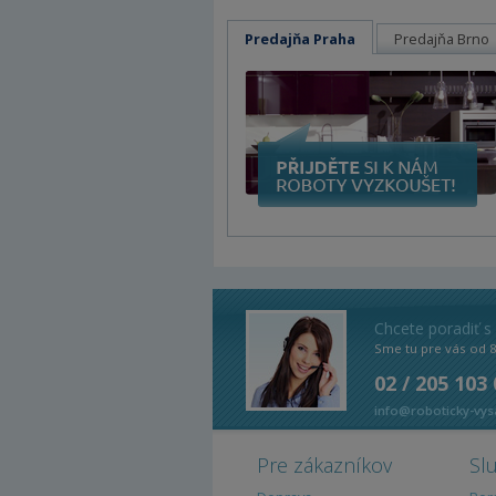
Predajňa Praha
Predajňa Brno
Chcete poradiť s
Sme tu pre vás od 
02 / 205 103
info@roboticky-vys
Pre zákazníkov
Sl