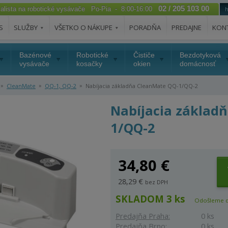
02 / 205 103 00
ialista na robotické vysávače Po-Pia - 8:00-16:00
S
SLUŽBY
VŠETKO O NÁKUPE
PORADŇA
PREDAJNE
KON
Bazénové
Robotické
Čističe
Bezdotyková
vysávače
kosačky
okien
domácnosť
»
»
»
CleanMate
QQ-1, QQ-2
Nabíjacia základňa CleanMate QQ-1/QQ-2
Nabíjacia základ
1/QQ-2
34,80 €
28,29 €
bez DPH
SKLADOM 3 ks
Odošleme 
Predajňa Praha:
0 ks
Predajňa Brno:
0 ks