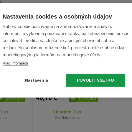
ť
Nastavenia cookies a osobných údajov
Súbory cookie používame na zhromažďovanie a analýzu
informácií o výkone a používaní stránky, na zabezpečenie funkcií
sociálnych médií a na zlepšenie a prispôsobenie obsahu a
reklám. So súhlasom môžeme tiež preniesť určité osobné údaje
marketingovým platformám na marketingové účely.
Viac informácií
r CleanMate
Batéria CleanMate QQ-1/QQ-
2 - 2500 mAh
Nastavenia
POVOLIŤ VŠETKO
(88 %)
11 recenzií
46,10 €
3 ks
Skladom 2 ks
dnes
Odošleme dnes