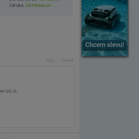
Záruka:
24 mesiacov
Kód:
100444
ate QQ-2L.