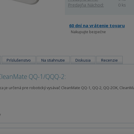
Predajňa Náchod:
0 ks
60 dní na vrátenie tovaru
Nakupujte bezpečne
Príslušenstvo
Na stiahnutie
Diskusia
Recenzie
 CleanMate QQ-1/QQQ-2:
ica je určená pre robotický vysávač CleanMate QQ-1, QQ-2, QQ-2OK, CleanM
e