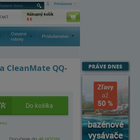
Prihlásenie
Nákupný košík
TAKT
0 €
Ostatné
Príslušenstvo
roboty
ňa CleanMate QQ-
Do košíka
dnes
Doručenie do
48 HODIN