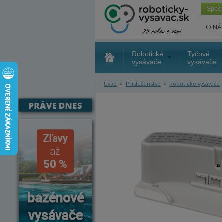
Špec
O NÁ
Robotické
Tyčové
vysávače
vysávače
»
»
Úvod
Príslušenstvo
Robotické vysávače