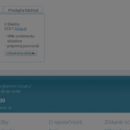
Predajňa Náchod
U Elektry
523/1 (
mapa
)
99% sortimentu
skladom
príjemný personál
Otváracia doba
 výberom tovaru?
8:00 do 16:00
 00
avac.sk
užby
O spoločnosti
Získané o