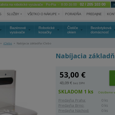
02 / 205 103 00
ialista na robotické vysávače Po-Pia - 8:00-16:00
S
SLUŽBY
VŠETKO O NÁKUPE
PORADŇA
PREDAJNE
KON
Bazénové
Robotické
Čističe
Bezdotyková
vysávače
kosačky
okien
domácnosť
»
»
iClebo
Nabíjacia základňa iClebo
Nabíjacia základň
53,00 €
43,09 €
bez DPH
SKLADOM 1 ks
Odošleme v
Predajňa Praha:
0 ks
Predajňa Brno:
0 ks
Predajňa Náchod:
0 ks