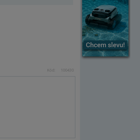
Kód:
100430