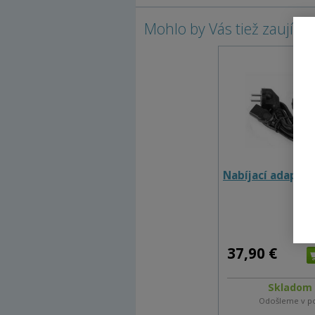
Mohlo by Vás tiež zaujíma
Nabíjací adaptér
37,90 €
Skladom 
Odošleme v p