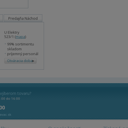
Predajňa Náchod
U Elektry
523/1 (
mapa
)
99% sortimentu
skladom
príjemný personál
Otváracia doba
 výberom tovaru?
8:00 do 16:00
 00
avac.sk