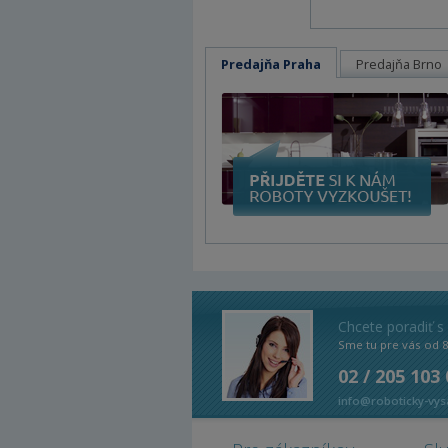
Predajňa Praha
Predajňa Brno
Chcete poradiť s
Sme tu pre vás od 
02 / 205 103
info@roboticky-vys