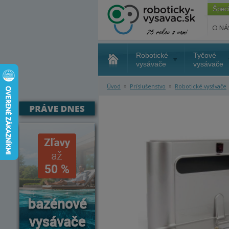
Špec
O NÁ
Robotické
Tyčové
vysávače
vysávače
»
»
Úvod
Príslušenstvo
Robotické vysávače