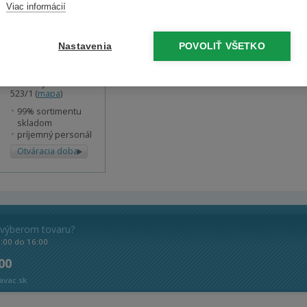
ej batérie
Viac informácií
Nastavenia
POVOLIŤ VŠETKO
Predajňa Náchod
U Elektry
523/1 (
mapa
)
99% sortimentu
skladom
príjemný personál
Otváracia doba
 výberom tovaru?
8:00 do 16:00
 00
avac.sk