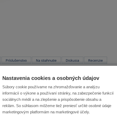
Príslušenstvo
Na stiahnutie
Diskusia
Recenzie
:
Nastavenia cookies a osobných údajov
i-MH batéria. Kapacita batérie je 3300 mAh.
Súbory cookie používame na zhromažďovanie a analýzu
informácií o výkone a používaní stránky, na zabezpečenie funkcií
ôže byť súčasťou výrobku, sa vzťahuje životnosť šesť mesiacov, pretože ide
sociálnych médií a na zlepšenie a prispôsobenie obsahu a
reklám. So súhlasom môžeme tiež preniesť určité osobné údaje
marketingovým platformám na marketingové účely.