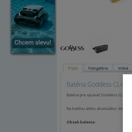
Popis
Fotogaléria
Videá
Batéria Goddess CL490
Batéria pre vysávač Goddess CL490. N
Na batériu alebo akumulátor, ktorý m
Obsah balenia: