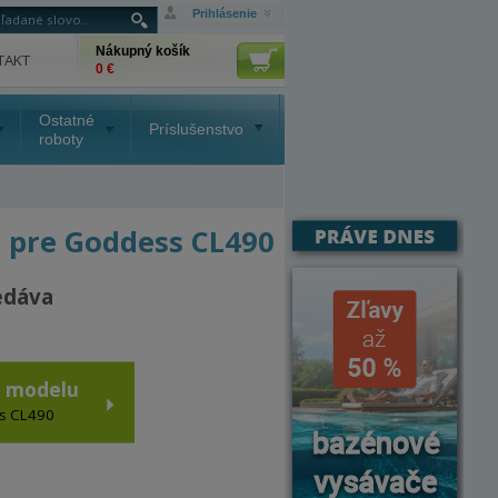
Prihlásenie
Nákupný košík
TAKT
0 €
Ostatné
Príslušenstvo
roboty
 pre Goddess CL490
edáva
o modelu
ss CL490