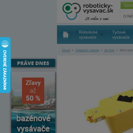
Špec
O NÁ
Robotické
Tyčové
vysávače
vysávače
»
»
»
Úvod
Ostatné roboty
Archív
Náhradná