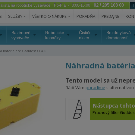
02 / 205 103 00
ialista na robotické vysávače Po-Pia - 8:00-16:00
S
SLUŽBY
VŠETKO O NÁKUPE
PORADŇA
PREDAJNE
KON
Bazénové
Robotické
Čističe
Bezdotyková
vysávače
kosačky
okien
domácnosť
 batéria pre Goddess CL490
Náhradná batéria
Tento model sa už nepr
Rádi Vám
poradíme
s alternatívou
Nástupca toht
Prachový filter Godde