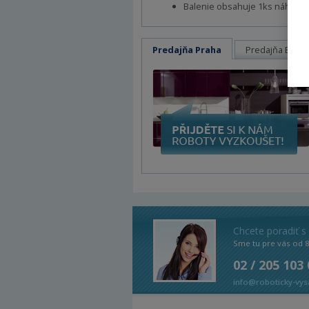
Balenie obsahuje 1ks náhradn
Predajňa Praha
Predajňa Brno
Chcete poradiť s
Sme tu pre vás od 
02 / 205 103
info@roboticky-vys