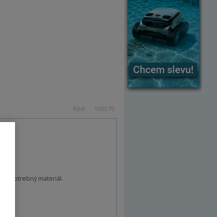
Kód:
100379
 o spotrebný materiál.