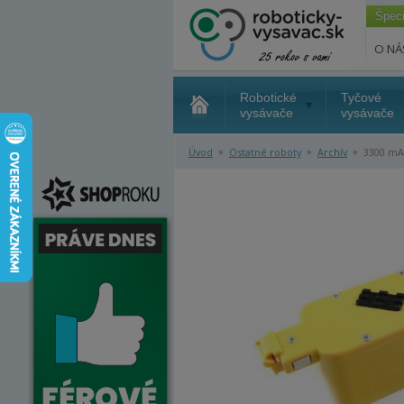
Špec
O NÁ
Robotické
Tyčové
vysávače
vysávače
»
»
»
Úvod
Ostatné roboty
Archív
3300 mAh