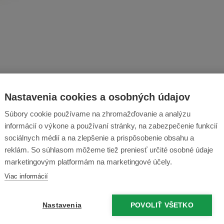
Príslušenstvo
Na stiahnutie
Diskusia
Recenzie
Nastavenia cookies a osobných údajov
Súbory cookie používame na zhromažďovanie a analýzu
ria pre Robee Plus
informácií o výkone a používaní stránky, na zabezpečenie funkcií
sociálnych médií a na zlepšenie a prispôsobenie obsahu a
reklám. So súhlasom môžeme tiež preniesť určité osobné údaje
Predajňa Náchod
marketingovým platformám na marketingové účely.
Viac informácií
U Elektry
523/1 (
mapa
)
99% sortimentu
Nastavenia
POVOLIŤ VŠETKO
skladom
príjemný personál