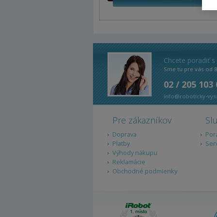
Chcete poradiť s
Sme tu pre vás od 
02 / 205 103
info@roboticky-vys
Pre zákazníkov
Sl
Doprava
Por
Platby
Ser
Výhody nákupu
Reklamácie
Obchodné podmienky