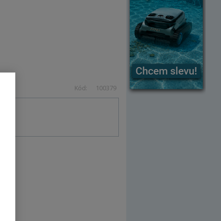
Kód:
100379