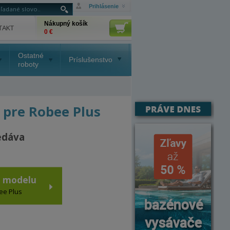
Prihlásenie
Nákupný košík
TAKT
0 €
Ostatné
Príslušenstvo
roboty
 pre Robee Plus
edáva
o modelu
bee Plus