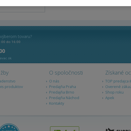
Otváracia doba
 výberom tovaru?
8:00 do 16:00
 00
avac.sk
užby
O spoločnosti
Získané o
adenstvo
O nás
TOP predajca 
vis produktov
Predajňa Praha
Overené záka
Predajňa Brno
Shop roku
Predajňa Náchod
Apek
Kontakty