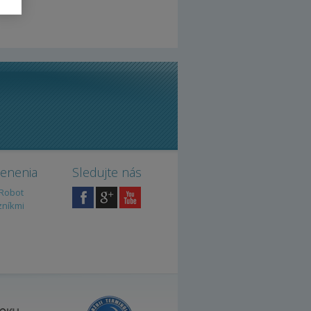
cenenia
Sledujte nás
iRobot
zníkmi