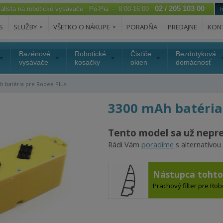
02 / 205 103 00
ialista na robotické vysávače Po-Pia - 8:00-16:00
S
SLUŽBY
VŠETKO O NÁKUPE
PORADŇA
PREDAJNE
KON
Bazénové
Robotické
Čističe
Bezdotyková
vysávače
kosačky
okien
domácnosť
 batéria pre Robee Plus
3300 mAh batéria
Tento model sa už nepr
Rádi Vám
poradíme
s alternatívou
Nástupca toht
Prachový filter pre Ro