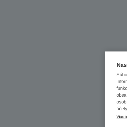
Nas
Súbo
infor
funkc
obsah
osob
účely
Viac i