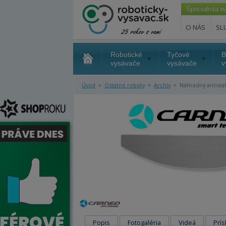
Špecialista 
O NÁS
SL
Robotické
Tyčové
B
vysávače
vysávače
v
»
»
»
Úvod
Ostatné roboty
Archív
Náhradný antista
Popis
Fotogaléria
Videá
Prís