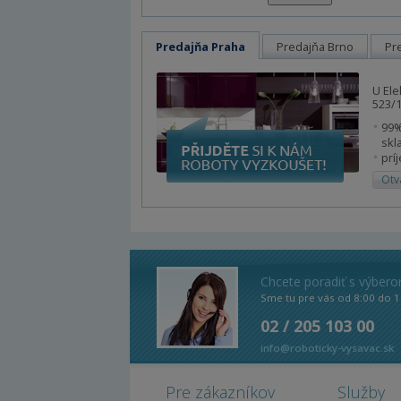
Predajňa Praha
Predajňa Brno
Pr
U Ele
523/1
99%
skl
prí
Otv
Chcete poradiť s výber
Sme tu pre vás od 8:00 do 1
02 / 205 103 00
info@roboticky-vysavac.sk
Pre zákazníkov
Služby