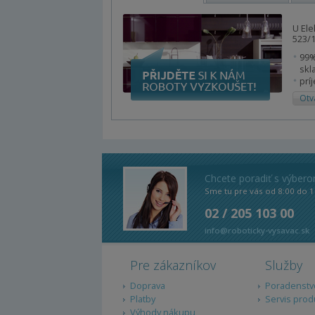
U Ele
523/1
99%
skl
prí
Otv
Chcete poradiť s výber
Sme tu pre vás od 8:00 do 1
02 / 205 103 00
info@roboticky-vysavac.sk
Pre zákazníkov
Služby
Doprava
Poradenstv
Platby
Servis prod
Výhody nákupu