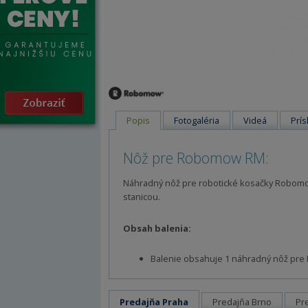
Popis
Fotogaléria
Videá
Prís
Nôž pre Robomow RM:
Náhradný nôž pre robotické kosačky Robo
stanicou.
Obsah balenia:
Balenie obsahuje 1 náhradný nôž p
Predajňa Praha
Predajňa Brno
Pr