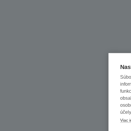
Nas
Súbo
infor
funkc
obsah
osob
účely
Viac i