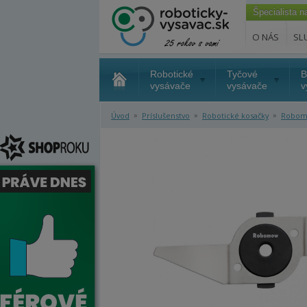
Špecialista 
O NÁS
SL
Robotické
Tyčové
B
vysávače
vysávače
v
»
»
»
Úvod
Príslušenstvo
Robotické kosačky
Robo