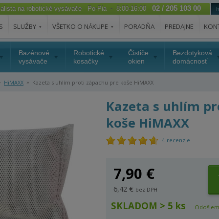
02 / 205 103 00
ialista na robotické vysávače Po-Pia - 8:00-16:00
S
SLUŽBY
VŠETKO O NÁKUPE
PORADŇA
PREDAJNE
KON
Bazénové
Robotické
Čističe
Bezdotyková
vysávače
kosačky
okien
domácnosť
»
»
HiMAXX
Kazeta s uhlím proti zápachu pre koše HiMAXX
Kazeta s uhlím pr
koše HiMAXX
4 recenzie
7,90 €
6,42 €
bez DPH
SKLADOM > 5 ks
Odošlem