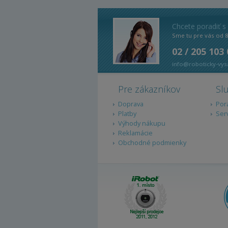
Chcete poradiť s
Sme tu pre vás od 
02 / 205 103
info@roboticky-vys
Pre zákazníkov
Sl
Doprava
Por
Platby
Ser
Výhody nákupu
Reklamácie
Obchodné podmienky