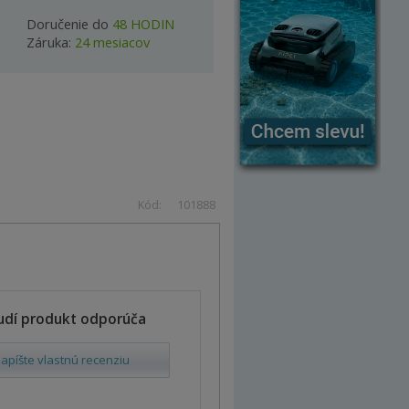
Doručenie do
48 HODIN
Záruka:
24 mesiacov
Kód:
101888
udí produkt odporúča
apíšte vlastnú recenziu