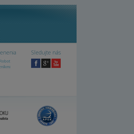
cenenia
Sledujte nás
iRobot
zníkmi