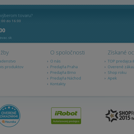
 výberom tovaru?
8:00 do 16:00
 00
avac.sk
užby
O spoločnosti
Získané o
adenstvo
O nás
TOP predajca 
vis produktov
Predajňa Praha
Overené záka
Predajňa Brno
Shop roku
Predajňa Náchod
Apek
Kontakty