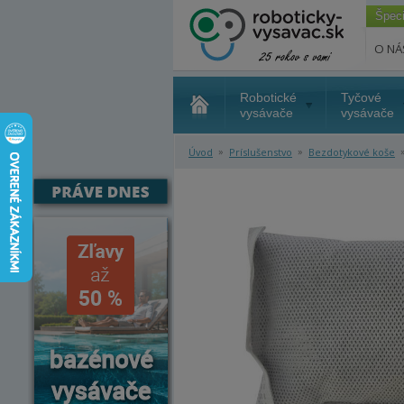
Špec
O NÁ
Robotické
Tyčové
vysávače
vysávače
»
»
Úvod
Príslušenstvo
Bezdotykové koše