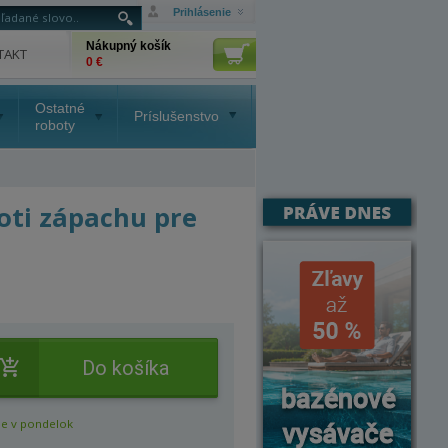
Prihlásenie
Nákupný košík
TAKT
0 €
Ostatné
Príslušenstvo
roboty
oti zápachu pre
Do košíka
e v pondelok