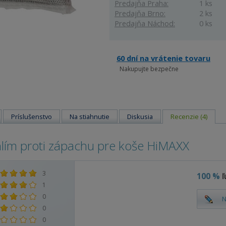
Predajňa Praha:
1 ks
Predajňa Brno:
2 ks
Predajňa Náchod:
0 ks
60 dní na vrátenie tovaru
Nakupujte bezpečne
Príslušenstvo
Na stiahnutie
Diskusia
Recenzie (4)
hlím proti zápachu pre koše HiMAXX
3
100 %
ľ
1
0
N
0
0