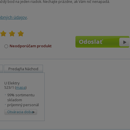
každý bod na jeden riadok. Nechajte prázdne, ak Vám nič nenapadá.
obných údajov
.
Neodporúčam produkt
Predajňa Náchod
U Elektry
523/1 (
mapa
)
99% sortimentu
skladom
príjemný personál
Otváracia doba