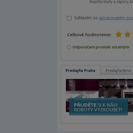
Napíšte klady a zápory, 
Súhlasím so
spracovaním os
Celkové hodnotenie:
1
2
3
4
5
Odporúčam produkt ostatným
Predajňa Praha
Predajňa Brno