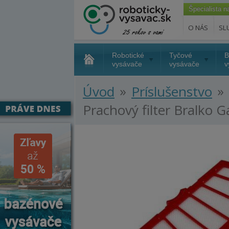
Špecialista 
O NÁS
SL
Robotické
Tyčové
B
vysávače
vysávače
v
»
»
Úvod
Príslušenstvo
Prachový filter Bralko Ga