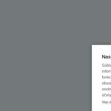
Nas
Súbo
infor
funkc
obsah
osob
účely
Viac i