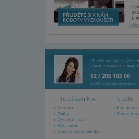
99%
skl
prí
Otv
Chcete poradiť s výber
Sme tu pre vás od 8:00 do 1
02 / 205 103 00
info@roboticky-vysavac.sk
Pre zákazníkov
Služby
Doprava
Poradenstv
Platby
Servis prod
Výhody nákupu
Reklamácie
Obchodné podmienky