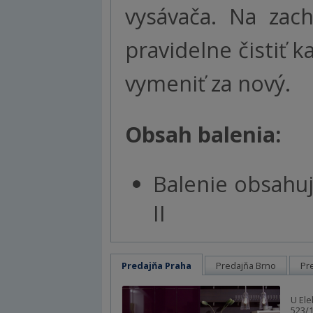
vysávača. Na zach
pravidelne čistiť 
vymeniť za nový.
Obsah balenia:
Balenie obsahuj
II
Predajňa Praha
Predajňa Brno
Pr
U Ele
523/1