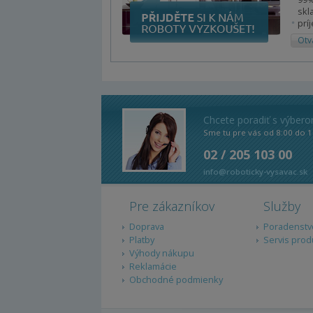
skl
prí
Otv
Chcete poradiť s výber
Sme tu pre vás od 8:00 do 1
02 / 205 103 00
info@roboticky-vysavac.sk
Pre zákazníkov
Služby
Doprava
Poradenstv
Platby
Servis prod
Výhody nákupu
Reklamácie
Obchodné podmienky