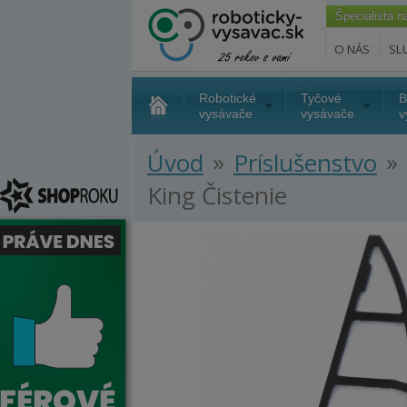
Špecialista 
O NÁS
SL
Robotické
Tyčové
B
vysávače
vysávače
v
»
»
Úvod
Príslušenstvo
King Čistenie