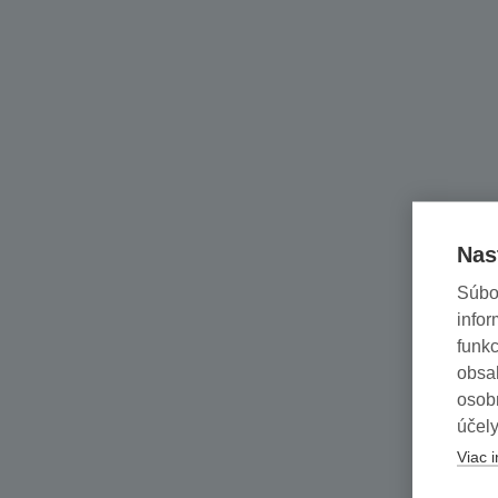
Nas
Súbo
infor
funkc
obsah
osob
účely
Viac i