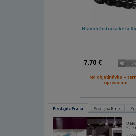
Hlavná čistiaca kefa K
7,70 €
Na objednávku – ter
upresníme
Predajňa Praha
Predajňa Brno
Pr
U Ele
523/1
99%