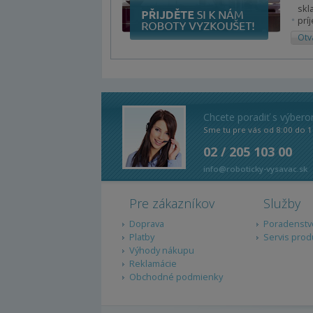
skl
prí
Otv
Chcete poradiť s výber
Sme tu pre vás od 8:00 do 1
02 / 205 103 00
info@roboticky-vysavac.sk
Pre zákazníkov
Služby
Doprava
Poradenstv
Platby
Servis prod
Výhody nákupu
Reklamácie
Obchodné podmienky