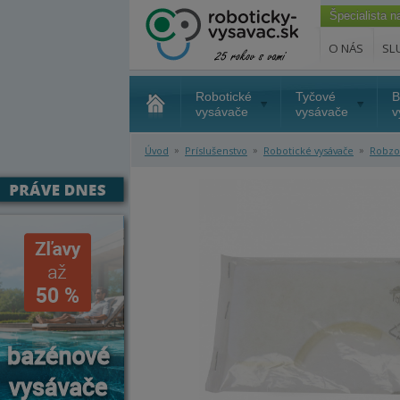
Špecialista 
O NÁS
SL
Robotické
Tyčové
B
vysávače
vysávače
v
»
»
»
Úvod
Príslušenstvo
Robotické vysávače
Robz