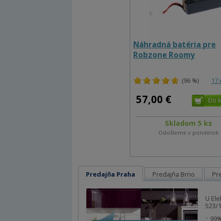
Náhradná batéria pre
Robzone Roomy
(96 %)
17 
57,00 €
Skladom 5 ks
Odošleme v pondelok
Predajňa Praha
Predajňa Brno
Pr
U Ele
523/1
99%