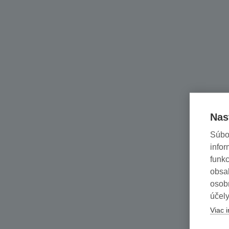
Nas
Súbo
infor
funkc
obsah
osob
účely
Viac i