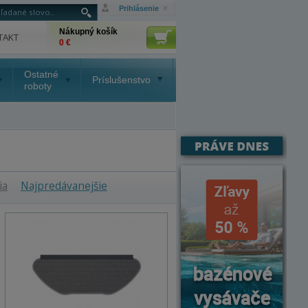
Prihlásenie
Nákupný košík
TAKT
0 €
Ostatné
Príslušenstvo
roboty
ia
Najpredávanejšie