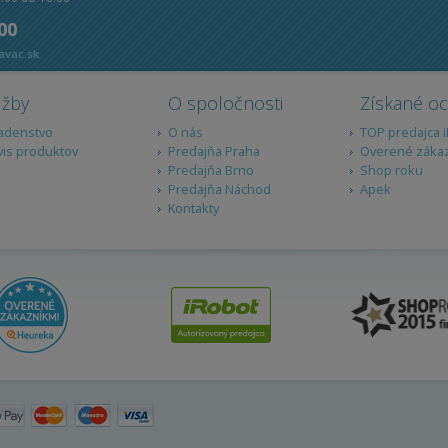
 00
avac.sk
užby
O spoločnosti
Získané o
adenstvo
O nás
TOP predajca 
vis produktov
Predajňa Praha
Overené záka
Predajňa Brno
Shop roku
Predajňa Náchod
Apek
Kontakty