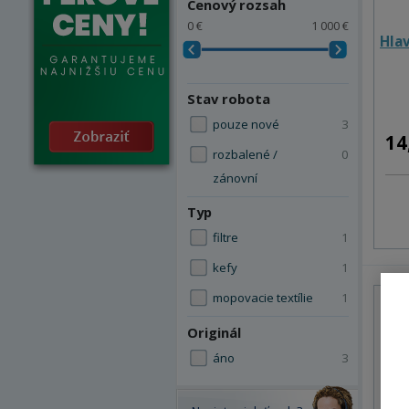
Cenový rozsah
0 €
1 000 €
Hlav
Stav robota
pouze nové
3
14
rozbalené /
0
zánovní
Typ
filtre
1
kefy
1
mopovacie textílie
1
Pre
Originál
áno
3