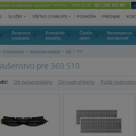
02 / 205 103 00
ialista na robotické vysávače Po-Pia - 8:00-16:00
S
SLUŽBY
VŠETKO O NÁKUPE
PORADŇA
PREDAJNE
KON
Bazénové
Robotické
Čističe
Bezdotyková
vysávače
kosačky
okien
domácnosť
»
»
»
»
Príslušenstvo
Robotické vysávače
360
S10
slušenstvo pre 360 S10
diť:
Od najlacnejšieho
Od najdrahšieho
Podľa hodnoten