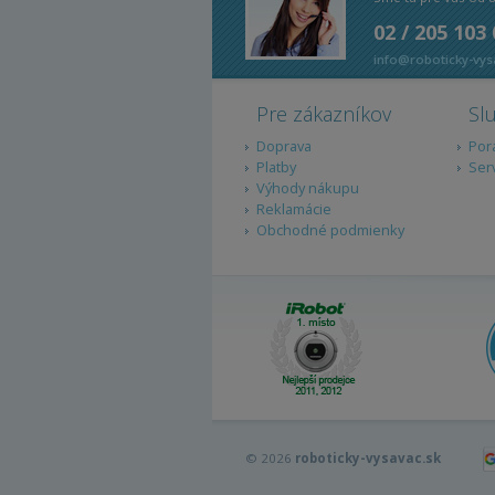
02 / 205 103
info@roboticky-vys
Pre zákazníkov
Sl
Doprava
Por
Platby
Ser
Výhody nákupu
Reklamácie
Obchodné podmienky
© 2026
roboticky-vysavac.sk