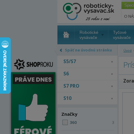
Špec
O NÁ
Robotické
Tyčové
vysávače
vysávače
Späť na úvodnú stránku
Úvod
S5/S7
Prí
S6
Zora
S7 PRO
S10
Značky
360
3