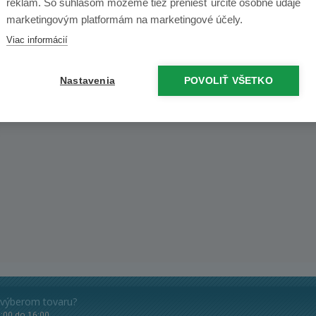
reklám. So súhlasom môžeme tiež preniesť určité osobné údaje
príjemný personál
marketingovým platformám na marketingové účely.
Otváracia doba
Viac informácií
Nastavenia
POVOLIŤ VŠETKO
 výberom tovaru?
8:00 do 16:00