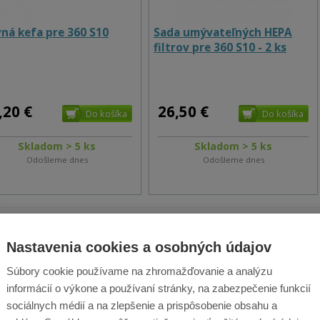
ná kefa pre 360 S10
Sada umývateľných HEPA
filtrov pre 360 S10 - 2 ks
,20 €
26,50 €
Skladom > 5 ks
Skladom > 5 ks
Odošleme dnes
Odošleme dnes
dajňa Praha
Predajňa Brno
Predajňa Náchod
Nastavenia cookies a osobných údajov
U Elektry
Súbory cookie používame na zhromažďovanie a analýzu
523/1 (
mapa
)
informácií o výkone a používaní stránky, na zabezpečenie funkcií
99% sortimentu
sociálnych médií a na zlepšenie a prispôsobenie obsahu a
skladom