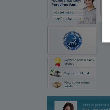
Neviete si dať rady?
Poradíme Vám!
02 / 205 103 00
NAPÍŠTE NÁM
Najväčší špecializovaný
obchod
Doprava do 24 hod.
Všetok tovar máme
skladom
Chcete poradiť s
Sme tu pre vás od 