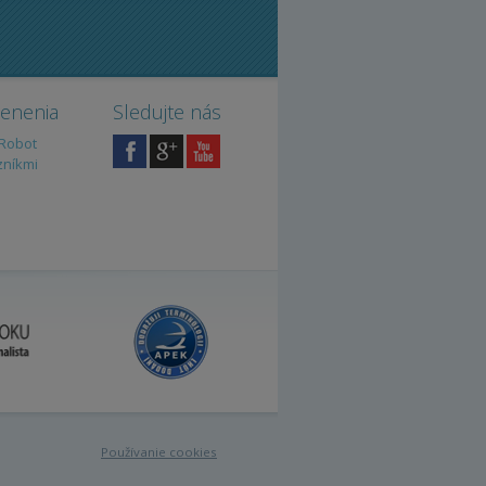
cenenia
Sledujte nás
iRobot
zníkmi
Používanie cookies