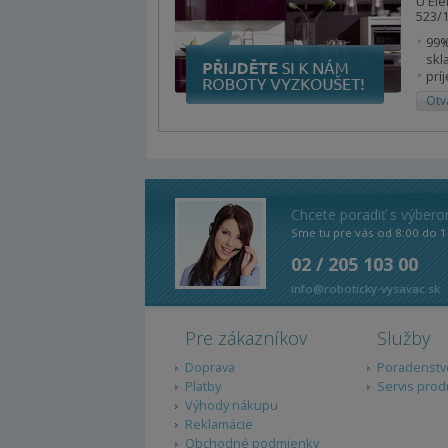
U Ele
523/1
99%
skl
prí
Otv
Chcete poradiť s výber
Sme tu pre vás od 8:00 do 1
02 / 205 103 00
info@roboticky-vysavac.sk
Pre zákazníkov
Služby
Doprava
Poradenstv
Platby
Servis prod
Výhody nákupu
Reklamácie
Obchodné podmienky