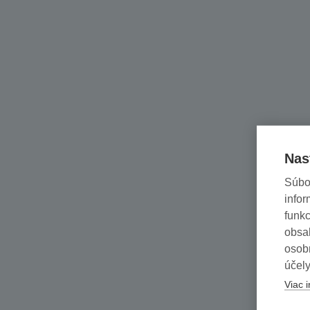
Nas
Súbo
infor
funkc
obsah
osob
účely
Viac i