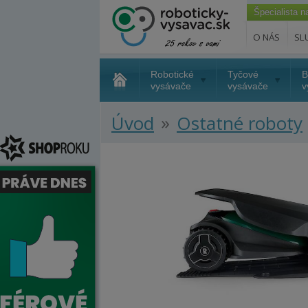
Špecialista 
O NÁS
SL
Robotické
Tyčové
B
vysávače
vysávače
v
»
Úvod
Ostatné roboty