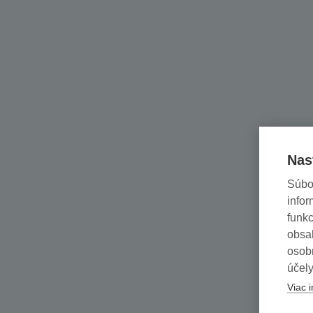
Nas
Súbo
infor
funkc
obsah
osob
účely
Viac i