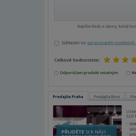
Napíšte klady a zápory, každý bo
Súhlasím so
spracovaním osobných 
Celkové hodnotenie:
1
2
3
4
5
Odporúčam produkt ostatným
N
Predajňa Praha
Predajňa Brno
Pr
U Ele
523/1
99%
skl
prí