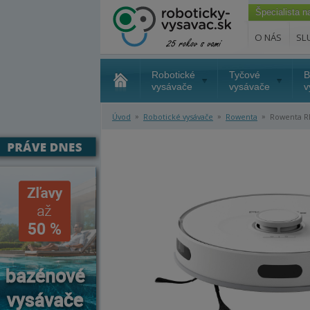
Špecialista 
O NÁS
SL
Robotické
Tyčové
B
vysávače
vysávače
v
»
»
»
Úvod
Robotické vysávače
Rowenta
Rowenta RR