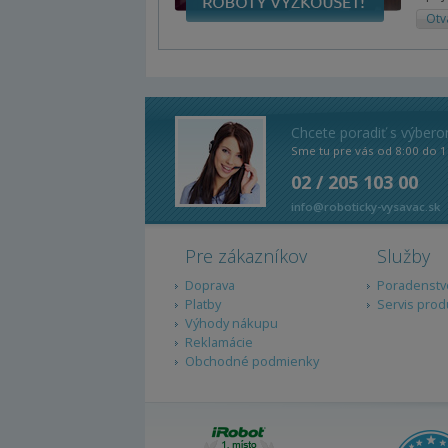
Otv
Chcete poradiť s výber
Sme tu pre vás od 8:00 do 1
02 / 205 103 00
info@roboticky-vysavac.sk
Pre zákazníkov
Služby
Doprava
Poradenstv
Platby
Servis prod
Výhody nákupu
Reklamácie
Obchodné podmienky