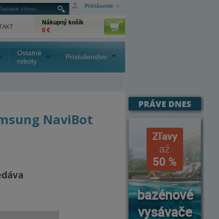
Prihlásenie
Nákupný košík
TAKT
0 €
Ostatné
Príslušenstvo
roboty
amsung NaviBot
edáva