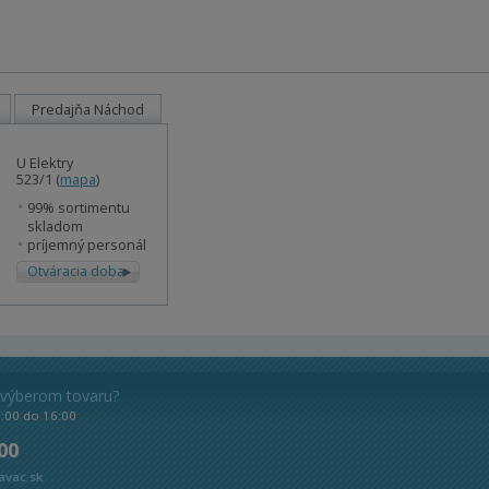
Predajňa Náchod
U Elektry
523/1 (
mapa
)
99% sortimentu
skladom
príjemný personál
Otváracia doba
 výberom tovaru?
8:00 do 16:00
 00
avac.sk