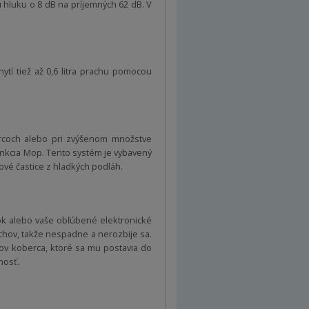
 hluku o 8 dB na príjemných 62 dB. V
tí tiež až 0,6 litra prachu pomocou
bercoch alebo pri zvýšenom množstve
unkcia Mop. Tento systém je vybavený
vé častice z hladkých podláh.
tok alebo vaše obľúbené elektronické
chov, takže nespadne a nerozbije sa.
cov koberca, ktoré sa mu postavia do
nosť.