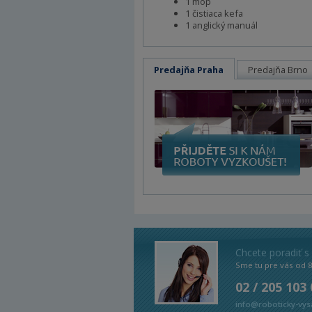
1 mop
1 čistiaca kefa
1 anglický manuál
Predajňa Praha
Predajňa Brno
Chcete poradiť s
Sme tu pre vás od 
02 / 205 103
info@roboticky-vys