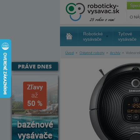
Špec
O NÁ
Robotické
Tyčové
vysávače
vysávače
»
»
»
Úvod
Ostatné roboty
Archív
Videorek