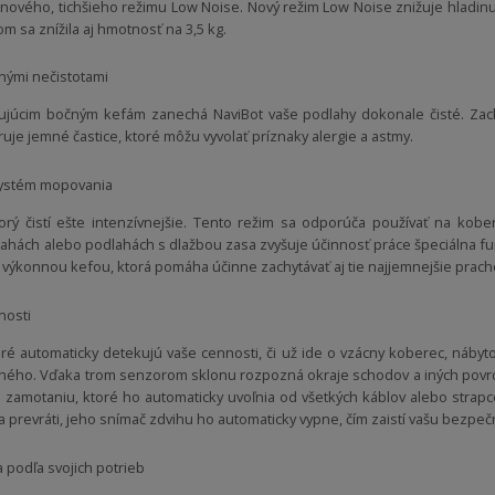
 nového, tichšieho režimu Low Noise. Nový režim Low Noise znižuje hladinu
 sa znížila aj hmotnosť na 3,5 kg.
inými nečistotami
tujúcim bočným kefám zanechá NaviBot vaše podlahy dokonale čisté. Zachy
truje jemné častice, ktoré môžu vyvolať príznaky alergie a astmy.
 systém mopovania
torý čistí ešte intenzívnejšie. Tento režim sa odporúča používať na ko
lahách alebo podlahách s dlažbou zasa zvyšuje účinnosť práce špeciálna f
výkonnou kefou, ktorá pomáha účinne zachytávať aj tie najjemnejšie pracho
nosti
oré automaticky detekujú vaše cennosti, či už ide o vzácny koberec, náby
motného. Vďaka trom senzorom sklonu rozpozná okraje schodov a iných povr
ti zamotaniu, ktoré ho automaticky uvoľnia od všetkých káblov alebo strap
a prevráti, jeho snímač zdvihu ho automaticky vypne, čím zaistí vašu bezpeč
 podľa svojich potrieb