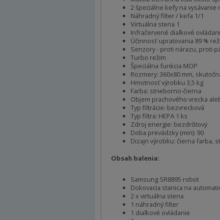
2 špeciálne kefy na vysávanie
Náhradný filter / kefa 1/1
Virtuálna stena 1
Infračervené diaľkové ovládan
Účinnosť upratovania 89 % rež
Senzory - proti nárazu, proti 
Turbo režim
Špeciálna funkcia MOP
Rozmery: 360x80 mm, skutočná 
Hmotnosť výrobku 3,5 kg
Farba: strieborno-čierna
Objem prachového vrecka alebo
Typ filtrácie: bezvrecková
Typ filtra: HEPA 1 ks
Zdroj energie: bezdrôtový
Doba prevádzky (min): 90
Dizajn výrobku: čierna farba, s
Obsah balenia:
Samsung SR8895 robot
Dokovacia stanica na automati
2 x virtuálna stena
1 náhradný filter
1 diaľkové ovládanie