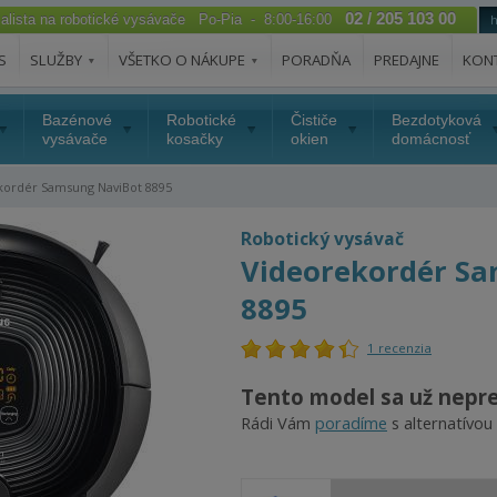
02 / 205 103 00
ialista na robotické vysávače Po-Pia - 8:00-16:00
S
SLUŽBY
VŠETKO O NÁKUPE
PORADŇA
PREDAJNE
KON
Bazénové
Robotické
Čističe
Bezdotyková
vysávače
kosačky
okien
domácnosť
ordér Samsung NaviBot 8895
Robotický vysávač
Videorekordér S
8895
1 recenzia
Tento model sa už nepr
Rádi Vám
poradíme
s alternatívou