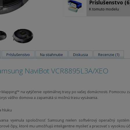
Príslušenstvo (6
K tomuto modelu
Príslušenstvo
Na stiahnutie
Diskusia
Recenzie (1)
 Samsung NaviBot VCR8895L3A/XEO
ry Mapping™ na vytýčenie optimálnej trasy po vašej domácnosti. Pomocou 
ys vášho domova a zapamätá si možnú trasu vysávania.
a hluku
nia vyvinula spoločnosť Samsung nielen softvérový operačný systém pre
orové čipy, ktoré mu umožňujú inteligentne myslieť a pracovať s vysokou úč