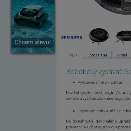
Popis
Fotogaléria
Videá
Robotický vysávač
Vytýčenie smeru k čistote
NaviBot využíva technológiu Visiona
sekundu vysávač zdokumentuje pôdor
Lepšie výsledky a nižšia hladin
Na dosiahnutie dokonalého upratova
procesor. Navibot využíva dva proces