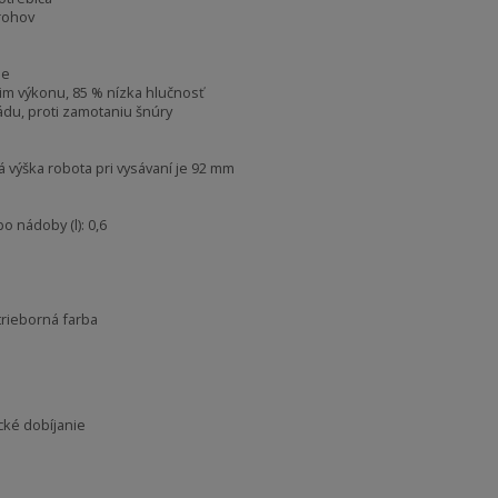
 rohov
ie
im výkonu, 85 % nízka hlučnosť
pádu, proti zamotaniu šnúry
výška robota pri vysávaní je 92 mm
 nádoby (l): 0,6
trieborná farba
cké dobíjanie