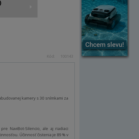
)
Kód:
100143
zabudovanej kamery s 30 snímkami za
 NaviBot-Silencio, ale aj riadiaci
innosťou. Účinnosť čistenia je 89 % v