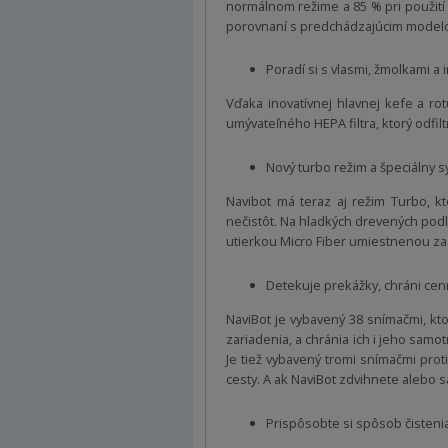
normálnom režime a 85 % pri použití
porovnaní s predchádzajúcim modelom
Poradí si s vlasmi, žmolkami a 
Vďaka inovatívnej hlavnej kefe a ro
umývateľného HEPA filtra, ktorý odfil
Nový turbo režim a špeciálny
Navibot má teraz aj režim Turbo, k
nečistôt. Na hladkých drevených pod
utierkou Micro Fiber umiestnenou za 
Detekuje prekážky, chráni cen
NaviBot je vybavený 38 snímačmi, kt
zariadenia, a chránia ich i jeho sa
Je tiež vybavený tromi snímačmi pro
cesty. A ak NaviBot zdvihnete alebo s
Prispôsobte si spôsob čistenia