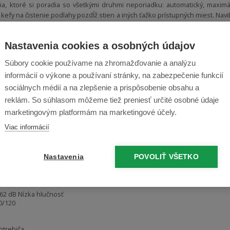
ia, ktoré si poradia so všetkými druhmi neporiadku: automatický, maximá
kefy na čistenie podlahy pozdĺž stien a iných ťažko prístupných miest. Navi
racovať o niekoľko hodín neskôr, alebo ho môžete naplánovať tak, aby sa 
Nastavenia cookies a osobných údajov
Súbory cookie používame na zhromažďovanie a analýzu
informácií o výkone a používaní stránky, na zabezpečenie funkcií
spôsoby ochrany vašich priestorov. Stlačením tlačidla môžete aktivovať virt
ť cenný nábytok, posteľ domáceho maznáčika alebo čokoľvek iné, od čoho
sociálnych médií a na zlepšenie a prispôsobenie obsahu a
e. NaviBot potom bude upratovať jednu miestnosť, potom druhú a potom ďalš
reklám. So súhlasom môžeme tiež preniesť určité osobné údaje
marketingovým platformám na marketingové účely.
Viac informácií
Nastavenia
POVOLIŤ VŠETKO
a 0,5 l
ele spotrebiča -dotykové
62 dB Nízka hlučnosť
0/120
otrebiča