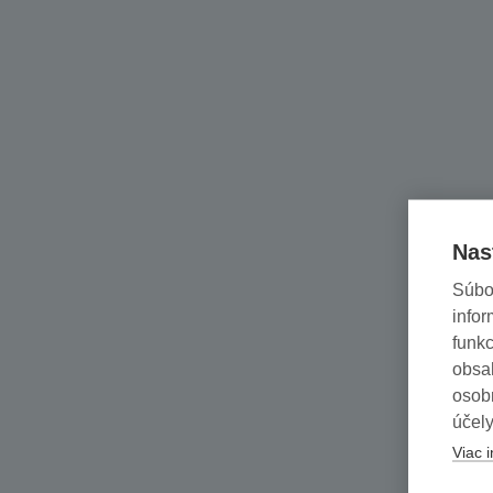
Nas
Súbo
infor
funkc
obsah
osob
účely
Viac i