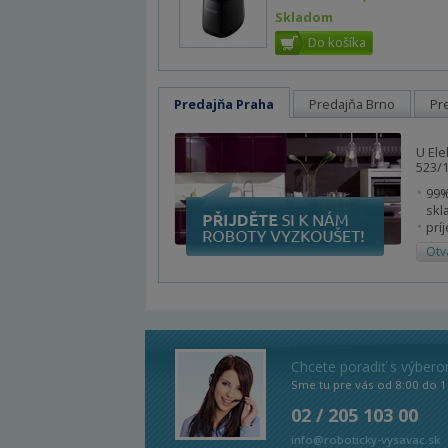
Skladom
Predajňa Praha
Predajňa Brno
Pr
U Ele
523/1
99%
skl
prí
Otv
Chcete poradiť s výber
Sme tu pre vás od 8:00 do 1
02 / 205 103 00
info@roboticky-vysavac.sk