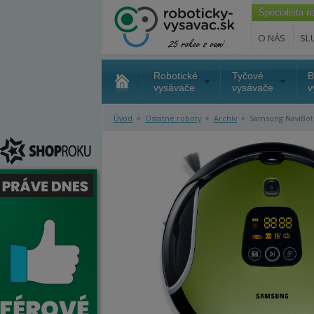
Špecialista 
O NÁS
SL
Robotické
Tyčové
B
vysávače
vysávače
v
»
»
»
Úvod
Ostatné roboty
Archív
Samsung NaviBot