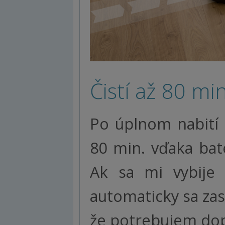
Čistí až 80 m
Po úplnom nabití
80 min. vďaka bat
Ak sa mi vybije 
automaticky sa za
že potrebujem dop