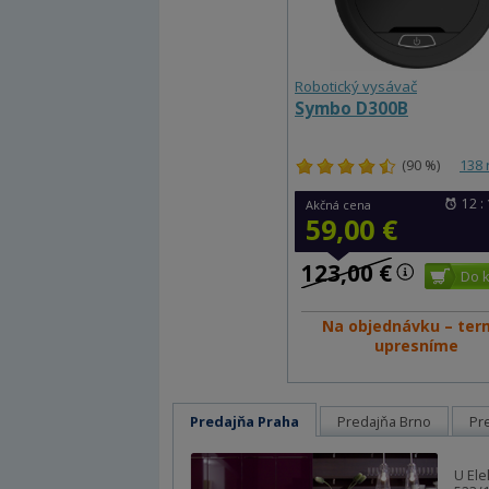
Robotický vysávač
Symbo D300B
(90 %)
138 
12 : 
Akčná cena
59,00 €
123,00 €
Na objednávku – ter
upresníme
Predajňa Praha
Predajňa Brno
Pr
U Ele