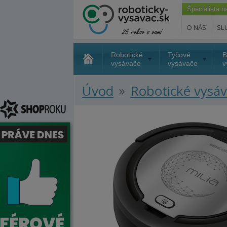
Špecialista 
O NÁS
SL
Robotické
Tyčové
B
vysávače
vysávače
v
»
Úvod
Robotické vysá