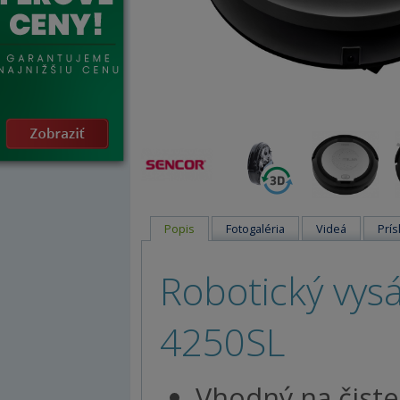
Popis
Fotogaléria
Videá
Prís
Robotický vys
4250SL
Vhodný na čiste