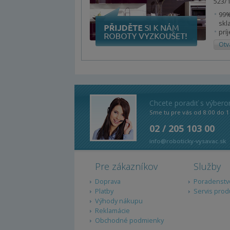
523/1
99%
skl
prí
Otv
Chcete poradiť s výber
Sme tu pre vás od 8:00 do 1
02 / 205 103 00
info@roboticky-vysavac.sk
Pre zákazníkov
Služby
Doprava
Poradenstv
Platby
Servis prod
Výhody nákupu
Reklamácie
Obchodné podmienky