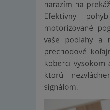
narazím na prekáž
Efektívny poh
motorizované pog
vaše podlahy a 
prechodové koľaj
koberci vysokom a
ktorú nezvládn
signálom.