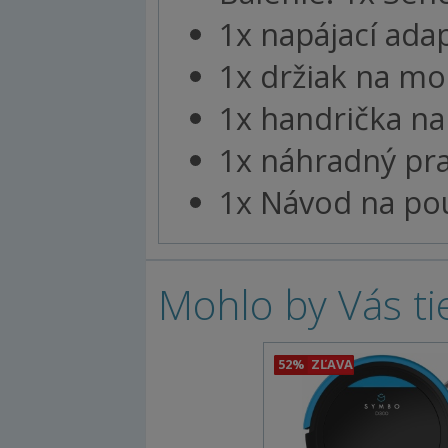
1x napájací ada
1x držiak na m
1x handrička n
1x náhradný pra
1x Návod na pou
Mohlo by Vás ti
52%
ZĽAVA