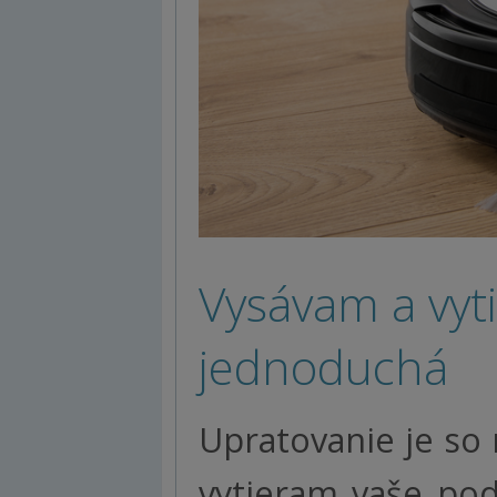
Vysávam a vyt
jednoduchá
Upratovanie je s
vytieram vaše pod