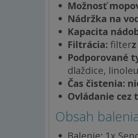
Možnosť mopov
Nádržka na vod
Kapacita nádob
Filtrácia:
filter
z
Podporované t
dlaždice, linol
Čas čistenia: ni
Ovládanie cez t
Obsah balenia
Balenie: 1x Sen