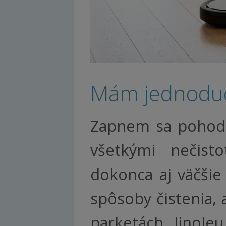
Mám jednoduc
Zapnem sa pohodl
všetkými nečisto
dokonca aj väčšie
spôsoby čistenia, 
parketách, linoleu