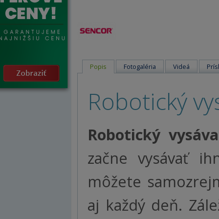
Popis
Fotogaléria
Videá
Prís
Robotický v
Robotický vysáv
začne vysávať ih
môžete samozrejme
aj každý deň. Zále