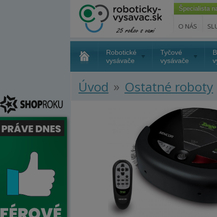
Špecialista 
O NÁS
SL
Robotické
Tyčové
B
vysávače
vysávače
v
»
Úvod
Ostatné roboty