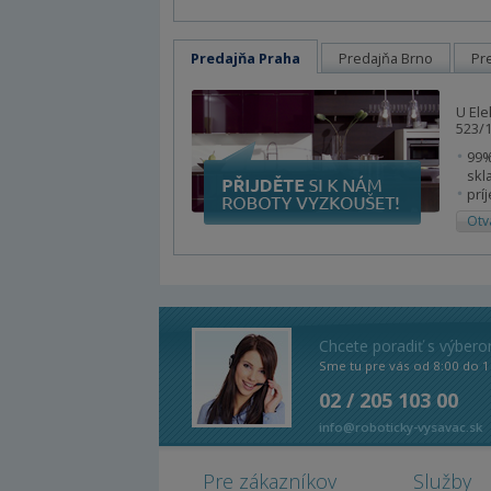
Predajňa Praha
Predajňa Brno
Pr
U Ele
523/1
99%
skl
prí
Otv
Chcete poradiť s výber
Sme tu pre vás od 8:00 do 1
02 / 205 103 00
info@roboticky-vysavac.sk
Pre zákazníkov
Služby