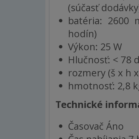
(súčasť dodávky
batéria: 2600 
hodín)
Výkon: 25 W
Hlučnosť: < 78 
rozmery (š x h x
hmotnosť: 2,8 k
Technické informá
Časovač Áno