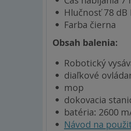
Čas nabíjania 7
Hlučnosť 78 dB
Farba čierna
Obsah balenia:
Robotický vysáv
diaľkové ovláda
mop
dokovacia stani
batéria: 2600 
Návod na použit