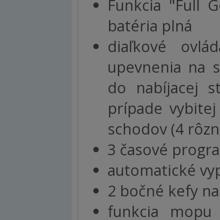
Funkcia "Full G
batéria plná
diaľkové ovlá
upevnenia na s
do nabíjacej s
prípade vybite
schodov (4 rôzn
3 časové progra
automatické vyp
2 bočné kefy na
funkcia mopu 