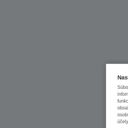
Nas
Súbo
infor
funkc
obsah
osob
účely