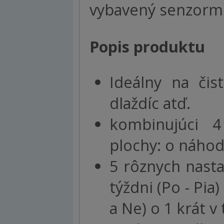
vybavený senzormi
Popis produktu
Ideálny na čist
dlaždíc atď.
kombinujúci 
plochy: o náhod
5 rôznych nasta
týždni (Po - Pia)
a Ne) o 1 krát v