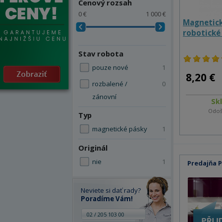
Cenový rozsah
0 €
1 000 €
Magnetick
robotické
Stav robota
pouze nové
1
8,20 €
rozbalené /
0
zánovní
Sk
Odoš
Typ
magnetické pásky
1
Originál
nie
1
Predajňa 
Neviete si dať rady?
Poradíme Vám!
02 / 205 103 00