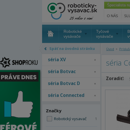
Špecialista 
O NÁS
SL
Robotické
Tyčové
B
vysávače
vysávače
v
Späť na úvodnú stránku
»
Úvod
Príslu
séria XV
séria 
séria Botvac
Zoradiť:
séria Botvac D
séria Connected
Značky
Robotický vysavač
1