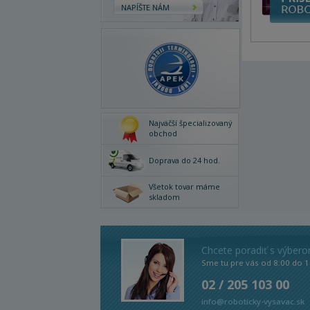
NAPÍŠTE NÁM
Najväčší špecializovaný
obchod
Doprava do 24 hod.
Všetok tovar máme
skladom
Chcete poradiť s výber
Sme tu pre vás od 8:00 do 1
02 / 205 103 00
info@roboticky-vysavac.sk