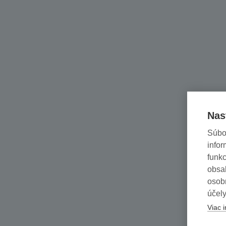
Nas
Súbo
infor
funkc
obsah
osob
účely
Viac i