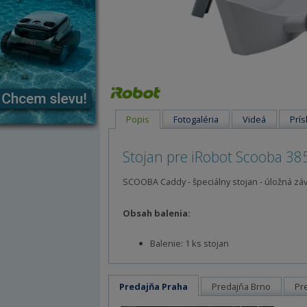
Popis
Fotogaléria
Videá
Prís
Stojan pre iRobot Scooba 385
SCOOBA Caddy - špeciálny stojan - úložná z
Obsah balenia:
Balenie: 1 ks stojan
Predajňa Praha
Predajňa Brno
Pr