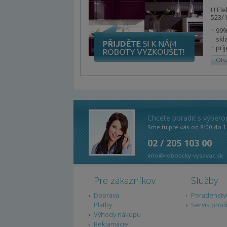
U Ele
523/1
99%
skl
prí
Otv
Chcete poradiť s výber
Sme tu pre vás od 8:00 do 1
02 / 205 103 00
info@roboticky-vysavac.sk
Pre zákazníkov
Služby
Doprava
Poradenstv
Platby
Servis prod
Výhody nákupu
Reklamácie