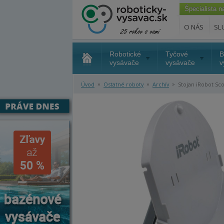
Špecialista 
O NÁS
SL
Robotické
Tyčové
B
vysávače
vysávače
v
»
»
»
Úvod
Ostatné roboty
Archív
Stojan iRobot Sco