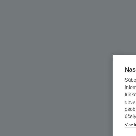
Nas
Súbo
infor
funkc
obsah
osob
účely
Viac i