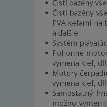
Čistí bazény vš
Čistí bazény vš
PVA kefami na b
a ďalšie.
Systém plávajúc
Pohonné motory
výmena kief, dlh
Motory čerpadie
výmena kief, dlh
Samostatný hn
možno vymeniť 