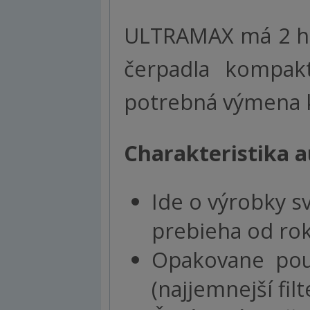
ULTRAMAX má 2 hn
čerpadla kompakt
potrebná výmena ki
Charakteristika
a
Ide o výrobky sv
prebieha od rok
Opakovane použ
(najjemnejší filt