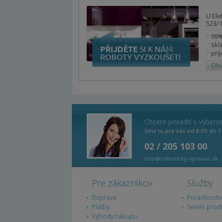
U Ele
523/1
99%
skl
prí
Otv
Chcete poradiť s výber
Sme tu pre vás od 8:00 do 1
02 / 205 103 00
info@roboticky-vysavac.sk
Pre zákazníkov
Služby
Doprava
Poradenstv
Platby
Servis prod
Výhody nákupu