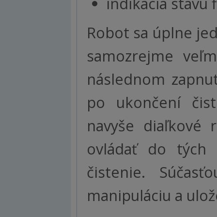
indikácia stavu f
Robot sa úplne jed
samozrejme veľm
následnom zapnutí
po ukončení či
navyše diaľkové 
ovládať do tých 
čistenie. Súčas
manipuláciu a ulož