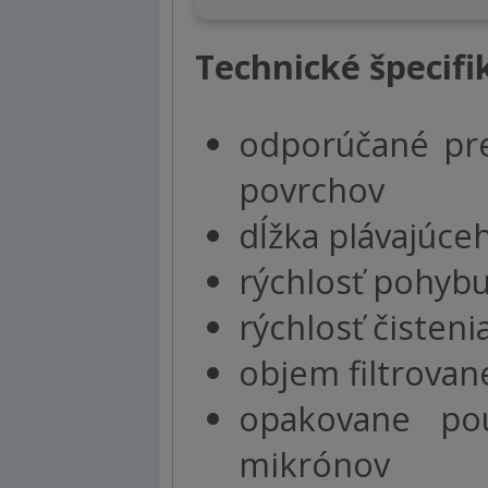
Technické špecifi
odporúčané pre
povrchov
dĺžka plávajúce
rýchlosť pohyb
rýchlosť čisten
objem filtrovan
opakovane pou
mikrónov