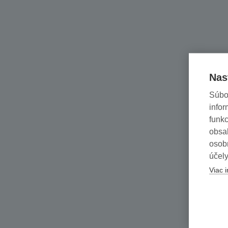
Nas
Súbo
infor
funkc
obsah
osob
účely
Viac i