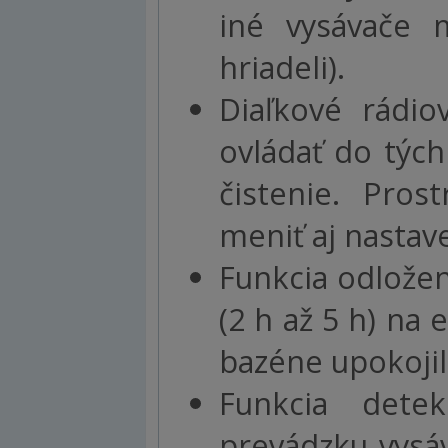
iné vysávače
hriadeli).
Diaľkové rádio
ovládať do tých
čistenie. Pros
meniť aj nastav
Funkcia odložen
(2 h až 5 h) na 
bazéne upokojila
Funkcia dete
prevádzku vysáv