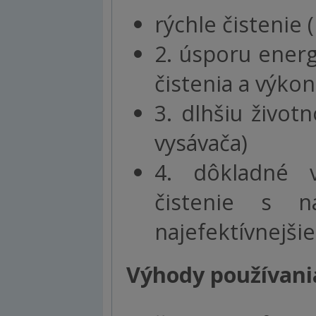
rýchle čistenie 
2. úsporu energi
čistenia a výko
3. dlhšiu život
vysávača)
4. dôkladné v
čistenie s n
najefektívnejšie
Výhody používani