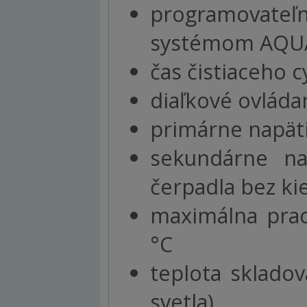
programovate
systémom AQU
čas čistiaceho c
diaľkové ovládan
primárne napäti
sekundárne n
čerpadla bez ki
maximálna prac
°C
teplota sklado
svetla)