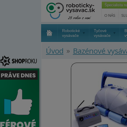
Špecialista 
O NÁS
SL
Robotické
Tyčové
B
vysávače
vysávače
v
»
Úvod
Bazénové vysáv