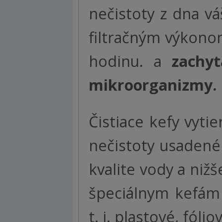
nečistoty z dna v
filtračným výkono
hodinu. a
zachyt
mikroorganizmy.
Čistiace kefy vyti
nečistoty usadené
kvalite vody a niž
špeciálnym kefám 
t. j. plastové, fól