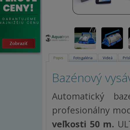
Popis
Fotogaléria
Videá
Prís
Bazénový vys
Automatický ba
profesionálny mo
veľkosti 50 m.
ULT