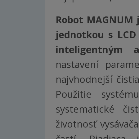
Robot MAGNUM je
jednotkou s LCD
inteligentným
nastavení parame
najvhodnejší čisti
Použitie systé
systematické čis
životnosť vysáva
častí. Riadiaca