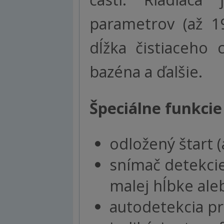
parametrov (až 19
dĺžka čistiaceho 
bazéna a ďalšie.
Špeciálne funkcie
odložený štart (
snímač detekcie
malej hĺbke al
autodetekcia p