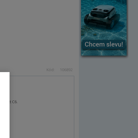
Kód:
106892
i Hutt C6.