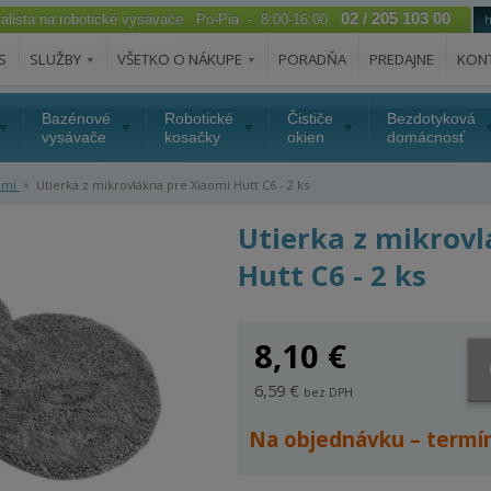
02 / 205 103 00
ialista na robotické vysávače Po-Pia - 8:00-16:00
S
SLUŽBY
VŠETKO O NÁKUPE
PORADŇA
PREDAJNE
KON
Bazénové
Robotické
Čističe
Bezdotyková
vysávače
kosačky
okien
domácnosť
»
omi
Utierka z mikrovlákna pre Xiaomi Hutt C6 - 2 ks
Utierka z mikrov
Hutt C6 - 2 ks
8,10 €
6,59 €
bez DPH
Na objednávku – termí