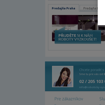
Predajňa Praha
Predajňa Brno
Chcete poradiť s
Sme tu pre vás od 
02 / 205 103
info@roboticky-vys
Pre zákazníkov
Sl