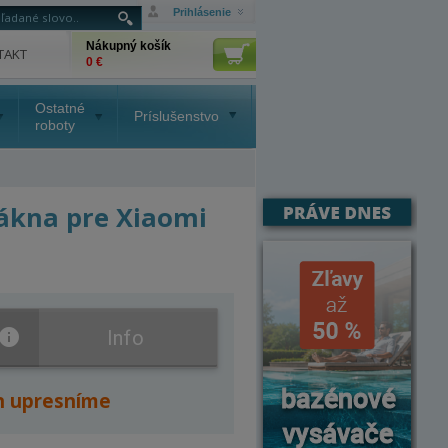
Prihlásenie
Nákupný košík
TAKT
0 €
Ostatné
Príslušenstvo
roboty
lákna pre Xiaomi
Info
n upresníme