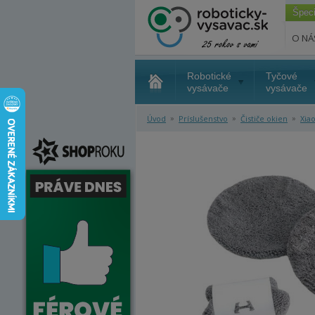
Špec
O NÁ
Robotické
Tyčové
vysávače
vysávače
»
»
»
Úvod
Príslušenstvo
Čističe okien
Xia