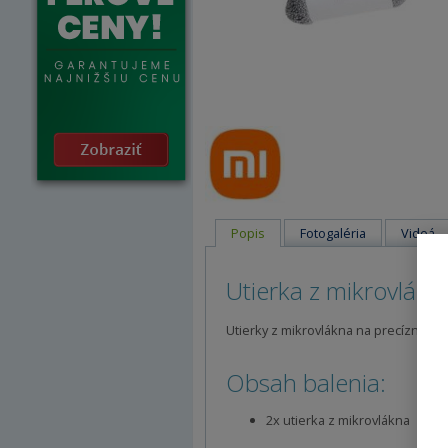
Popis
Fotogaléria
Videá
Utierka z mikrovlákn
Utierky z mikrovlákna na precízne čist
Obsah balenia:
2x utierka z mikrovlákna