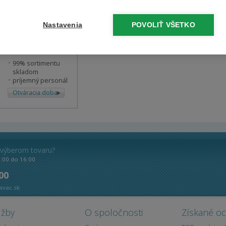
Predajňa Náchod
Nastavenia
POVOLIŤ VŠETKO
U Elektry
523/1 (
mapa
)
99% sortimentu
skladom
príjemný personál
Otváracia doba
 výberom tovaru?
8:00 do 16:00
 00
avac.sk
užby
O spoločnosti
Získané o