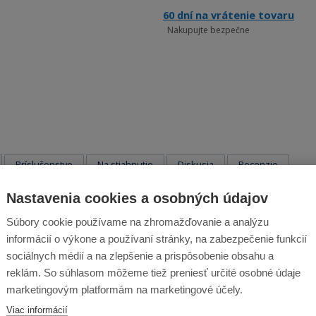
60 dní na vrátenie tovaru
Nakupujte bezpečne
Príslušenstvo
Na stiahnutie
Diskusia
Recenzie
Nastavenia cookies a osobných údajov
a pre Xiaomi Hutt C6 - 2 ks
Súbory cookie používame na zhromažďovanie a analýzu
enie okien a skla. Súprava utierok je určená pre robotický čistič okien Xiaom
informácií o výkone a používaní stránky, na zabezpečenie funkcií
sociálnych médií a na zlepšenie a prispôsobenie obsahu a
reklám. So súhlasom môžeme tiež preniesť určité osobné údaje
marketingovým platformám na marketingové účely.
Viac informácií