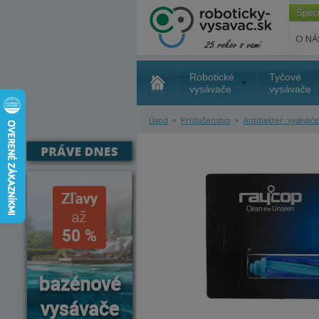
Špec
O NÁ
Robotické
Tyčové
vysávače
vysávače
»
»
Úvod
Príslušenstvo
Antibakter. vysávače