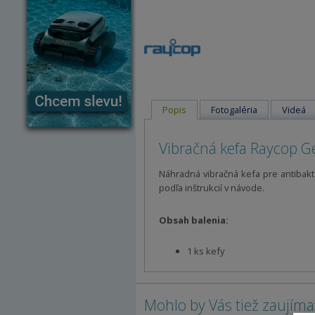
Popis
Fotogaléria
Videá
Vibračná kefa Raycop Ge
Náhradná vibračná kefa pre antibak
podľa inštrukcií v návode.
Obsah balenia:
1 ks kefy
Mohlo by Vás tiež zaujíma