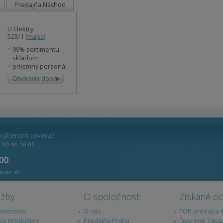
Predajňa Náchod
U Elektry
523/1 (
mapa
)
99% sortimentu
skladom
príjemný personál
Otváracia doba
 výberom tovaru?
8:00 do 16:00
 00
avac.sk
užby
O spoločnosti
Získané o
adenstvo
O nás
TOP predajca 
vis produktov
Predajňa Praha
Overené záka