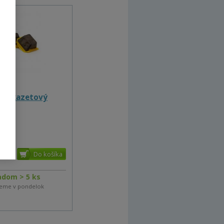
nie kazetový
adom > 5 ks
eme v pondelok