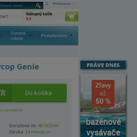
Prihlásenie
Nákupný košík
TAKT
0 €
Ostatné
Príslušenstvo
roboty
ycop Genie
Do košíka
e v pondelok
Doručenie do
48 HODIN
Záruka:
24 mesiacov