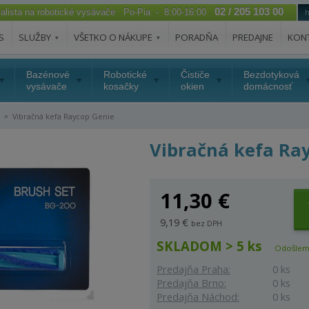
02 / 205 103 00
ialista na robotické vysávače Po-Pia - 8:00-16:00
S
SLUŽBY
VŠETKO O NÁKUPE
PORADŇA
PREDAJNE
KON
Bazénové
Robotické
Čističe
Bezdotyková
vysávače
kosačky
okien
domácnosť
»
Vibračná kefa Raycop Genie
Vibračná kefa Ra
11,30 €
9,19 €
bez DPH
SKLADOM > 5 ks
Odošlem
Predajňa Praha:
0 ks
Predajňa Brno:
0 ks
Predajňa Náchod:
0 ks