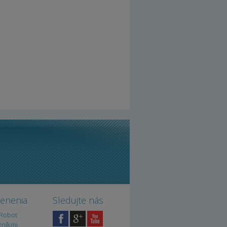
cenenia
Sledujte nás
iRobot
zníkmi