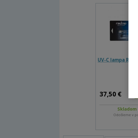
UV-C lampa Rayc
37,50 €
Skladom 
Odošleme v p