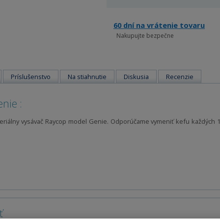
60 dní na vrátenie tovaru
Nakupujte bezpečne
Príslušenstvo
Na stiahnutie
Diskusia
Recenzie
nie :
teriálny vysávač Raycop model Genie. Odporúčame vymeniť kefu každých 1
ť