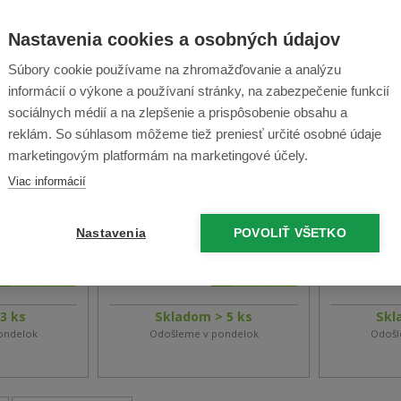
Nastavenia cookies a osobných údajov
Súbory cookie používame na zhromažďovanie a analýzu
informácií o výkone a používaní stránky, na zabezpečenie funkcií
sociálnych médií a na zlepšenie a prispôsobenie obsahu a
reklám. So súhlasom môžeme tiež preniesť určité osobné údaje
marketingovým platformám na marketingové účely.
op Genie
Mikroalergický filter Genie -
Raycop Ge
Viac informácií
1ks
filter - 3ks
Nastavenia
POVOLIŤ VŠETKO
(90 %)
1 recenzia
14,90 €
15,40 €
3 ks
Skladom > 5 ks
Skl
ondelok
Odošleme v pondelok
Odošl