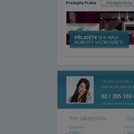
Predajňa Praha
Predajňa Brno
Chcete poradiť s
Sme tu pre vás od 
02 / 205 103
info@roboticky-vys
Pre zákazníkov
Sl
Doprava
Por
Platby
Ser