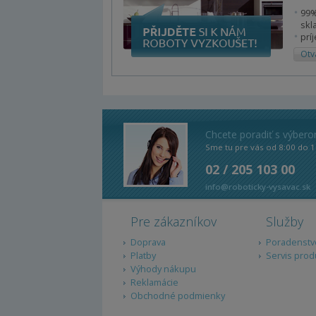
99%
skl
prí
Otv
Chcete poradiť s výber
Sme tu pre vás od 8:00 do 1
02 / 205 103 00
info@roboticky-vysavac.sk
Pre zákazníkov
Služby
Doprava
Poradenstv
Platby
Servis prod
Výhody nákupu
Reklamácie
Obchodné podmienky