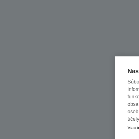
Nas
Súbo
infor
funkc
obsah
osob
účely
Viac i