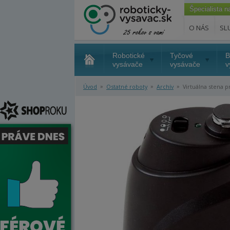
Špecialista 
O NÁS
SL
Robotické
Tyčové
B
vysávače
vysávače
v
»
»
»
Úvod
Ostatné roboty
Archív
Virtuálna stena p