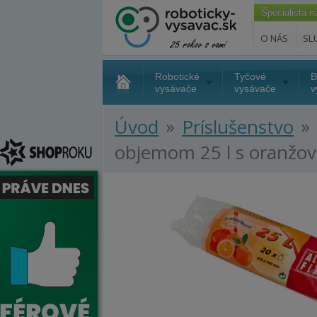
Špecialista 
O NÁS
SL
Robotické
Tyčové
B
vysávače
vysávače
v
»
»
Úvod
Príslušenstvo
objemom 25 l s oranžo