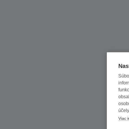
Nas
Súbo
infor
funkc
obsah
osob
účely
Viac i