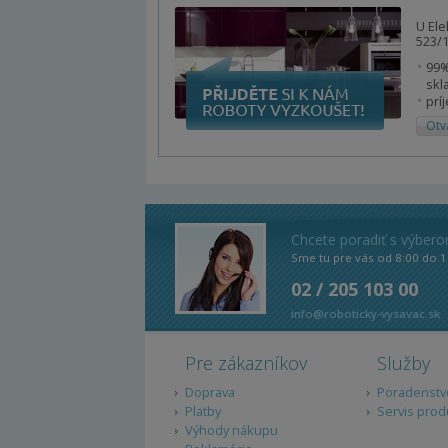
U Ele
523/1
99%
skl
prí
Otv
Chcete poradiť s výber
Sme tu pre vás od 8:00 do 1
02 / 205 103 00
info@roboticky-vysavac.sk
Pre zákazníkov
Služby
Doprava
Poradenstv
Platby
Servis prod
Výhody nákupu