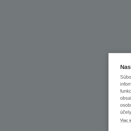
Nas
Súbo
infor
funkc
obsah
osob
účely
Viac i