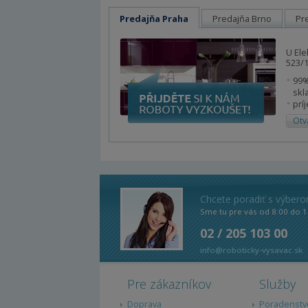
Predajňa Praha
Predajňa Brno
Pr
U Ele
523/1
99%
skl
prí
Otv
Chcete poradiť s výber
Sme tu pre vás od 8:00 do 1
02 / 205 103 00
info@roboticky-vysavac.sk
Pre zákazníkov
Služby
Doprava
Poradenstv