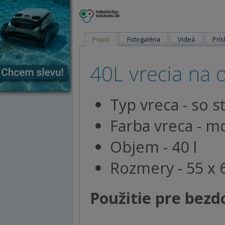
Popis
Fotogaléria
Videá
Prís
40L vrecia na
Typ vreca - so 
Farba vreca - m
Objem - 40 l
Rozmery - 55 x 
Použitie pre bez