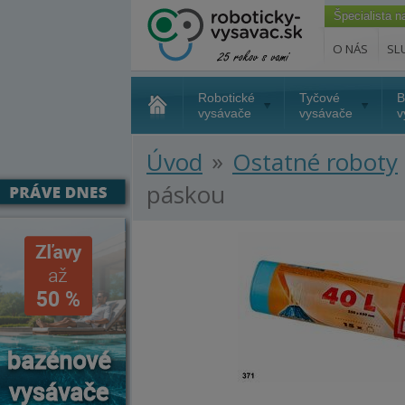
Špecialista 
O NÁS
SL
Robotické
Tyčové
B
vysávače
vysávače
v
»
Úvod
Ostatné roboty
páskou