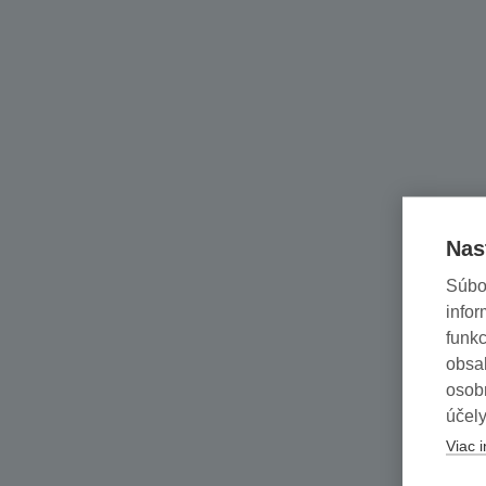
Nas
Súbo
infor
funkc
obsah
osob
účely
Viac i