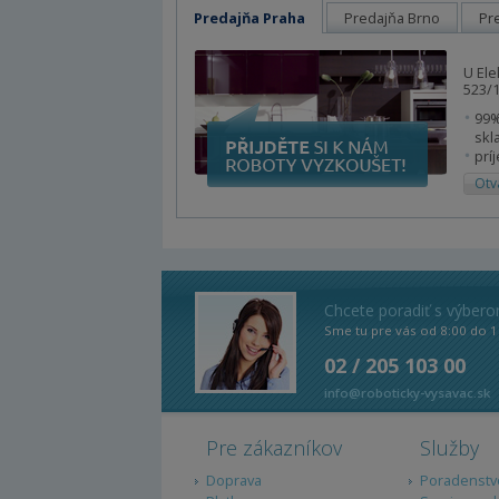
Predajňa Praha
Predajňa Brno
Pr
U Ele
523/1
99%
skl
prí
Otv
Chcete poradiť s výber
Sme tu pre vás od 8:00 do 1
02 / 205 103 00
info@roboticky-vysavac.sk
Pre zákazníkov
Služby
Doprava
Poradenstv