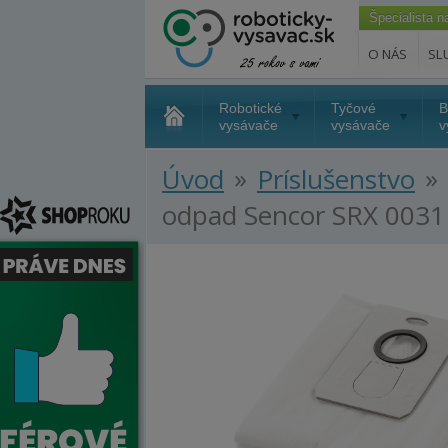
Špecialista 
O NÁS
SL
Robotické
Tyčové
B
vysávače
vysávače
v
»
»
Úvod
Príslušenstvo
odpad Sencor SRX 0031