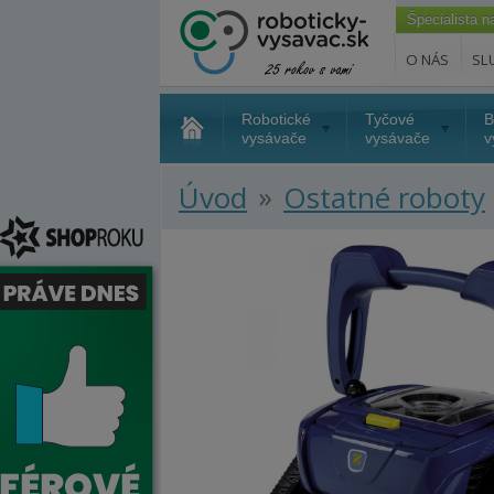
Špecialista 
O NÁS
SL
Robotické
Tyčové
B
vysávače
vysávače
v
»
Úvod
Ostatné roboty