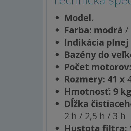
Model.
Farba: modrá
/
Indikácia plnej
Bazény do veľko
Počet motorov:
Rozmery: 41 x
4
Hmotnosť: 9 k
Dĺžka čistiace
2 h / 2,5 h / 3 h
Hustota filtra: