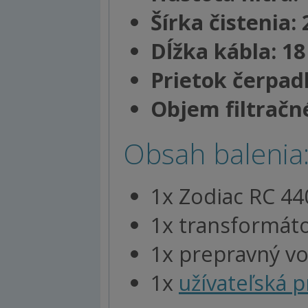
Šírka čistenia:
Dĺžka kábla: 1
Prietok čerpad
Objem filtračné
Obsah balenia
1x Zodiac RC 44
1x transformát
1x prepravný vo
1x
užívateľská p