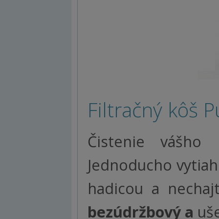
Filtračný kôš 
Čistenie vášho
Jednoducho vytiahn
hadicou a nechaj
bezúdržbový a
uše