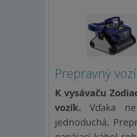
Prepravný vozí
K vysávaču Zodia
vozík.
Vďaka nem
jednoduchá. Prepr
napájací kábel rob