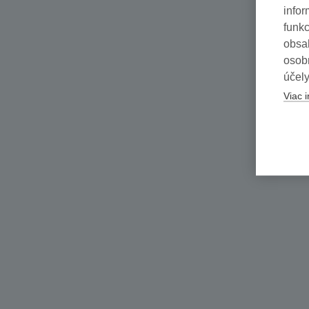
infor
funkc
obsah
osob
účely
Viac i