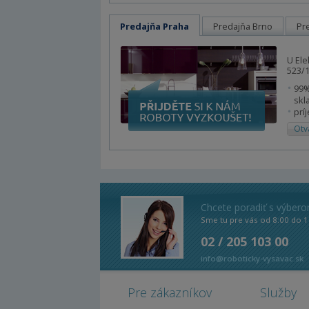
Predajňa Praha
Predajňa Brno
Pr
U Ele
523/1
99%
skl
prí
Otv
Chcete poradiť s výber
Sme tu pre vás od 8:00 do 1
02 / 205 103 00
info@roboticky-vysavac.sk
Pre zákazníkov
Služby