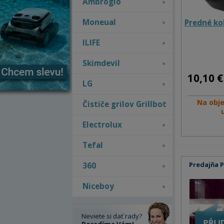
Ambrogio
Moneual
Predné ko
ILIFE
Skimdevil
10,10 €
LG
Na obj
Čističe grilov Grillbot
Electrolux
Tefal
Predajňa 
360
Niceboy
Neviete si dať rady?