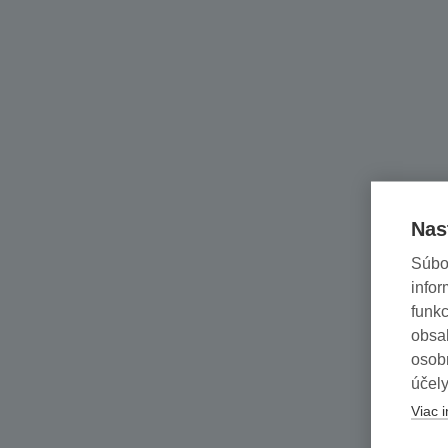
Nas
Súbo
infor
funkc
obsah
osob
účely
Viac i