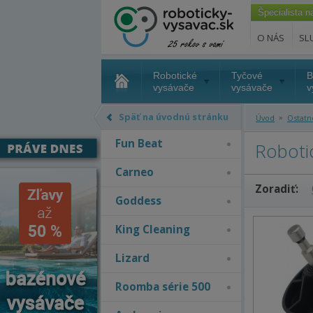
Špecialista 
O NÁS
SL
Robotické
Tyčové
B
vysávače
vysávače
v
Späť na úvodnú stránku
»
Úvod
Ostatn
Fun Beat
Roboti
Carneo
Zoradiť:
Goddess
King Cleaning
Lizard
Roomba série 500