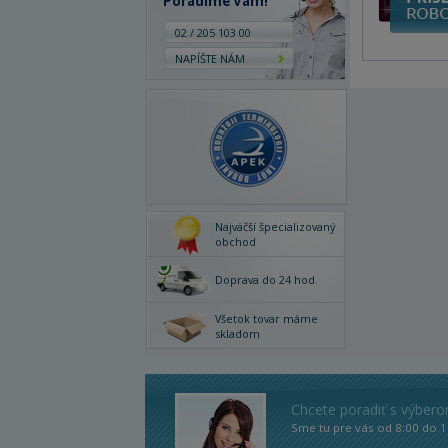
Poradíme Vám!
02 / 205 103 00
NAPÍŠTE NÁM
Najväčší špecializovaný
obchod
Doprava do 24 hod.
Všetok tovar máme
skladom
Chcete poradiť s výber
Sme tu pre vás od 8:00 do 1