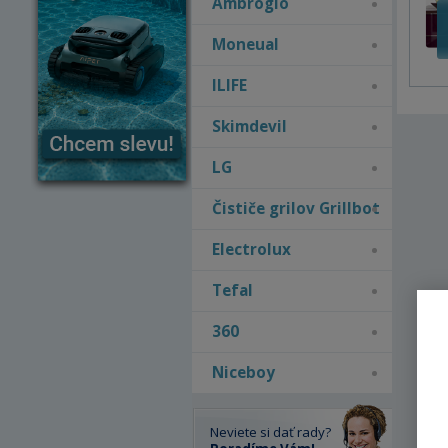
Ambrogio
Moneual
ILIFE
Skimdevil
LG
Čističe grilov Grillbot
Electrolux
Tefal
360
Niceboy
Neviete si dať rady?