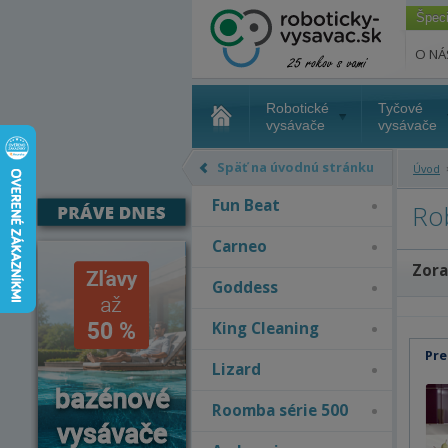
Špec
O NÁ
Robotické
Tyčové
vysávače
vysávače
Späť na úvodnú stránku
Úvod
Fun Beat
Ro
Carneo
Zora
Goddess
King Cleaning
Pre
Lizard
Roomba série 500