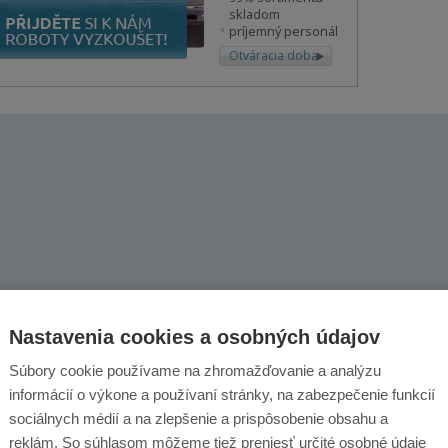
skladom
príjemný personál
Otváracia doba
Nastavenia cookies a osobných údajov
Súbory cookie používame na zhromažďovanie a analýzu
informácií o výkone a používaní stránky, na zabezpečenie funkcií
sociálnych médií a na zlepšenie a prispôsobenie obsahu a
reklám. So súhlasom môžeme tiež preniesť určité osobné údaje