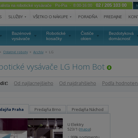
02 / 205 103 00
ialista na robotické vysávače Po-Pia - 8:00-16:00
S
SLUŽBY
VŠETKO O NÁKUPE
PORADŇA
PREDAJNE
KON
Bazénové
Robotické
Čističe
Bezdotyková
vysávače
kosačky
okien
domácnosť
»
»
»
Ostatné roboty
Archív
LG
botické vysávače LG Hom Bot
diť:
Od najlacnejšieho
Od najdrahšieho
Podľa hodnoten
dajňa Praha
Predajňa Brno
Predajňa Náchod
U Elektry
523/1 (
mapa
)
99% sortimentu