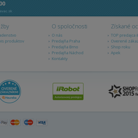
 00
avac.sk
užby
O spoločnosti
Získané o
adenstvo
O nás
TOP predajca 
vis produktov
Predajňa Praha
Overené záka
Predajňa Brno
Shop roku
Predajňa Náchod
Apek
Kontakty