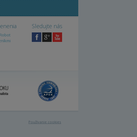
cenenia
Sledujte nás
iRobot
zníkmi
Používanie cookies