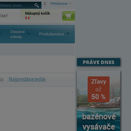
Prihlásenie
Nákupný košík
TAKT
0 €
Ostatné
Príslušenstvo
roboty
ia
Najpredávanejšie