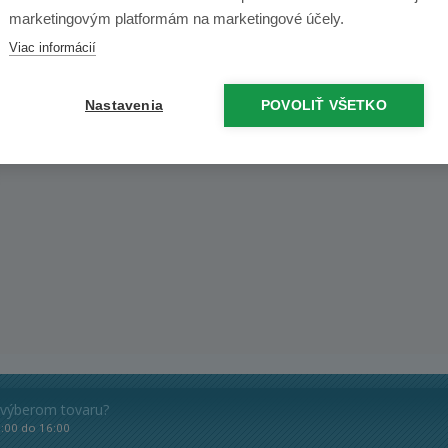
marketingovým platformám na marketingové účely.
Viac informácií
Nastavenia
POVOLIŤ VŠETKO
 výberom tovaru?
8:00 do 16:00