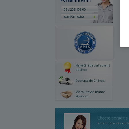
Poradíme Vám!
02 / 205 103 00
NAPÍŠTE NÁM
Najväčší špecializovaný
obchod
Doprava do 24 hod.
Všetok tovar máme
skladom
Chcete poradiť s
Sme tu pre vás od 