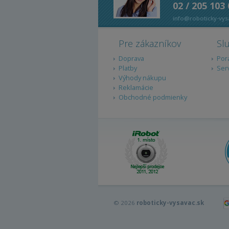
02 / 205 103
info@roboticky-vys
Pre zákazníkov
Sl
Doprava
Por
Platby
Ser
Výhody nákupu
Reklamácie
Obchodné podmienky
© 2026
roboticky-vysavac.sk