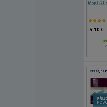
Mop LG H
5,10 €
Sk
O
Predajňa 