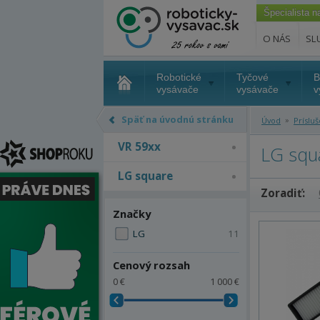
Špecialista 
O NÁS
SL
Robotické
Tyčové
B
vysávače
vysávače
v
Späť na úvodnú stránku
»
Úvod
Príslu
VR 59xx
LG squ
LG square
Zoradiť:
Značky
LG
11
Cenový rozsah
0 €
1 000 €