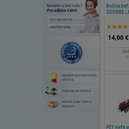
Bočná kef
Neviete si dať rady?
Poradíme Vám!
SQUARE - 
02 / 205 103 00
NAPÍŠTE NÁM
14,00 €
Sk
O
Najväčší špecializovaný
obchod
Doprava do 24 hod.
Všetok tovar máme
skladom
PET kefa 