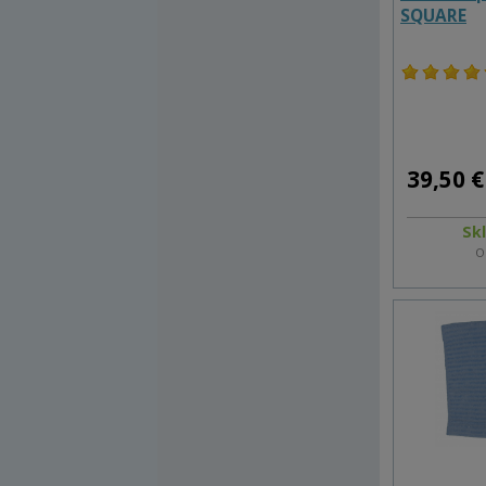
SQUARE
39,50 €
Sk
O