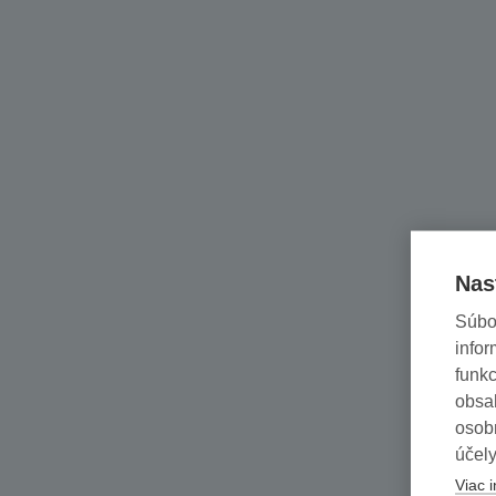
Nas
Súbo
infor
funkc
obsah
osob
účely
Viac i