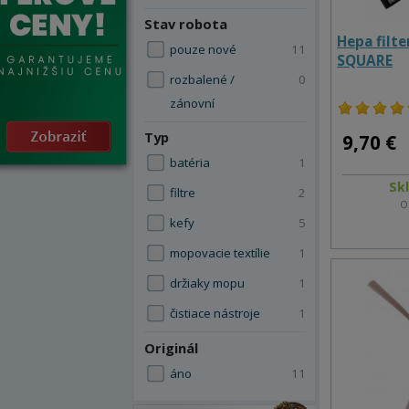
Stav robota
Hepa filt
pouze nové
11
SQUARE
rozbalené /
0
zánovní
Typ
9,70 €
batéria
1
Sk
filtre
2
O
kefy
5
mopovacie textílie
1
držiaky mopu
1
čistiace nástroje
1
Originál
áno
11