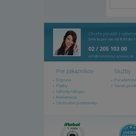
Chcete poradiť s výber
Sme tu pre vás od 8:00 do 1
02 / 205 103 00
info@roboticky-vysavac.sk
Pre zákazníkov
Služby
Doprava
Poradenstv
Platby
Servis prod
Výhody nákupu
Reklamácie
Obchodné podmienky