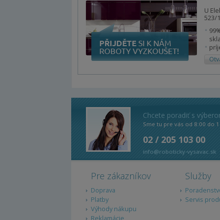
U Ele
523/1
99%
skl
prí
Otv
Chcete poradiť s výber
Sme tu pre vás od 8:00 do 1
02 / 205 103 00
info@roboticky-vysavac.sk
Pre zákazníkov
Služby
Doprava
Poradenstv
Platby
Servis prod
Výhody nákupu
Reklamácie