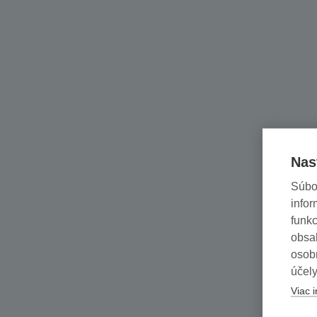
Nas
Súbo
infor
funkc
obsah
osob
účely
Viac i