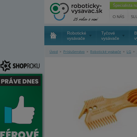
Špecialista 
O NÁS
SL
Robotické
Tyčové
B
vysávače
vysávače
v
»
»
»
»
Úvod
Príslušenstvo
Robotické vysávače
LG