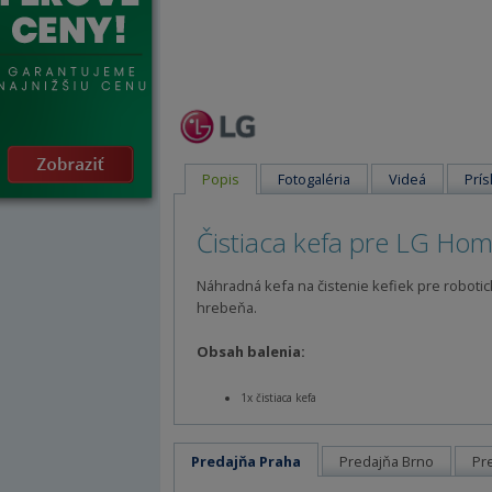
Popis
Fotogaléria
Videá
Prís
Čistiaca kefa pre LG Ho
Náhradná kefa na čistenie kefiek pre robotic
hrebeňa.
Obsah balenia:
1x čistiaca kefa
Predajňa Praha
Predajňa Brno
Pr