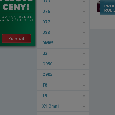
D73
D76
D77
D83
DM85
U2
O950
O905
T8
T9
X1 Omni