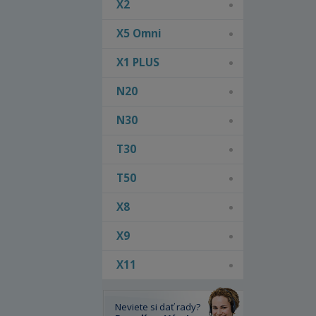
X2
X5 Omni
X1 PLUS
N20
N30
T30
T50
X8
X9
X11
Neviete si dať rady?