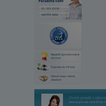
Poradíme Vám!
02 / 205 103 00
NAPÍŠTE NÁM
Najväčší špecializovaný
obchod
Doprava do 24 hod.
Všetok tovar máme
skladom
Chcete poradiť s výber
Sme tu pre vás od 8:00 do 1