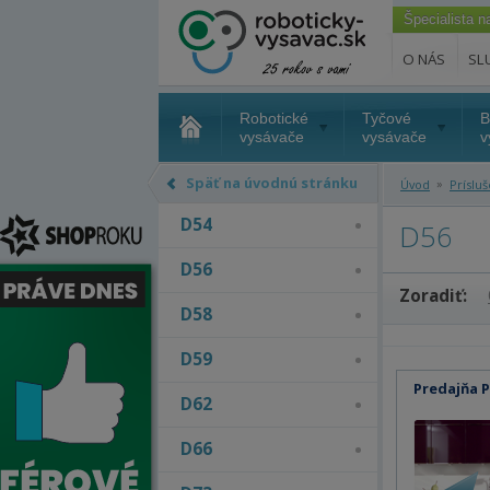
Špecialista 
O NÁS
SL
Robotické
Tyčové
B
vysávače
vysávače
v
Späť na úvodnú stránku
»
Úvod
Príslu
D54
D56
D56
Zoradiť:
D58
D59
Predajňa 
D62
D66