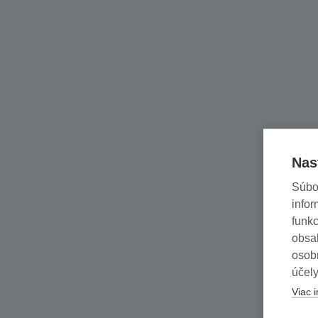
Nas
Súbo
infor
funkc
obsah
osob
účely
Viac i