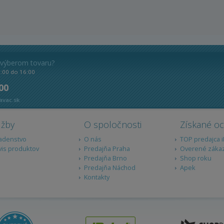
 výberom tovaru?
8:00 do 16:00
 00
avac.sk
užby
O spoločnosti
Získané o
adenstvo
O nás
TOP predajca 
vis produktov
Predajňa Praha
Overené záka
Predajňa Brno
Shop roku
Predajňa Náchod
Apek
Kontakty