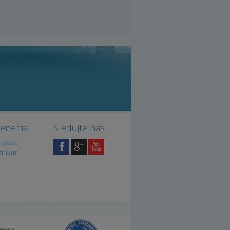
cenenia
Sledujte nás
iRobot
zníkmi