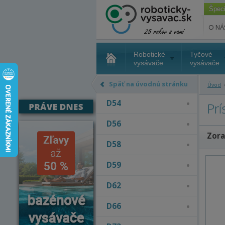
Špec
O NÁ
Robotické
Tyčové
vysávače
vysávače
Späť na úvodnú stránku
Úvod
D54
Pr
D56
Zora
D58
D59
D62
D66