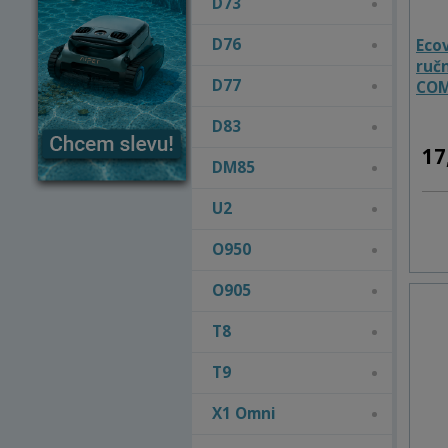
D73
D76
Ecov
ruč
D77
COM
COM
D83
17
DM85
U2
O950
O905
T8
T9
X1 Omni