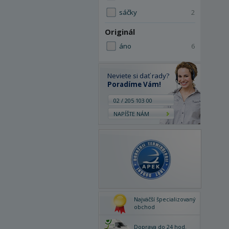
sáčky
2
Originál
áno
6
Neviete si dať rady?
Poradíme Vám!
02 / 205 103 00
NAPÍŠTE NÁM
Najväčší špecializovaný
obchod
Doprava do 24 hod.