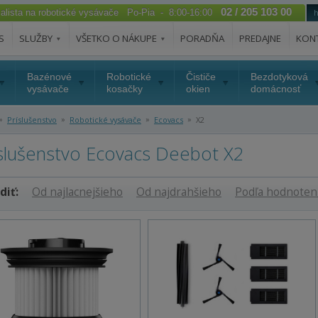
02 / 205 103 00
ialista na robotické vysávače Po-Pia - 8:00-16:00
S
SLUŽBY
VŠETKO O NÁKUPE
PORADŇA
PREDAJNE
KON
Bazénové
Robotické
Čističe
Bezdotyková
vysávače
kosačky
okien
domácnosť
»
»
»
»
Príslušenstvo
Robotické vysávače
Ecovacs
X2
íslušenstvo Ecovacs Deebot X2
diť:
Od najlacnejšieho
Od najdrahšieho
Podľa hodnoten