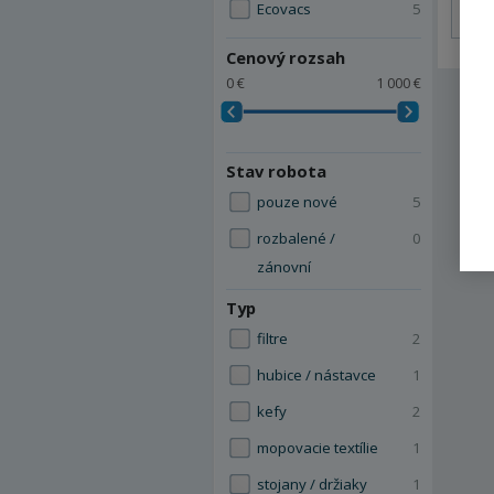
Ecovacs
5
Cenový rozsah
0 €
1 000 €
Stav robota
pouze nové
5
rozbalené /
0
zánovní
Typ
filtre
2
hubice / nástavce
1
kefy
2
mopovacie textílie
1
stojany / držiaky
1