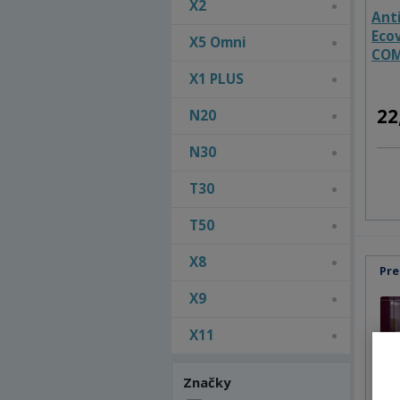
X2
Ant
Eco
X5 Omni
COM
COM
X1 PLUS
stat
22
N20
N30
T30
T50
X8
Pre
X9
X11
Značky