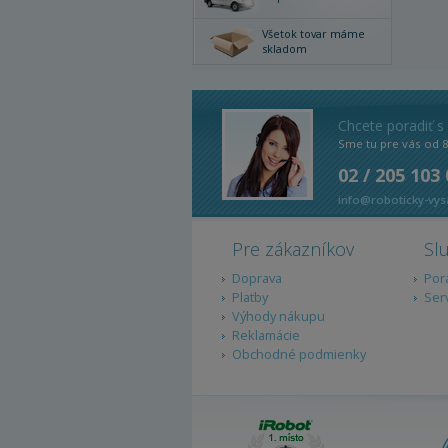
Všetok tovar máme
skladom
Chcete poradiť s
Sme tu pre vás od 
02 / 205 103
info@roboticky-vys
Pre zákazníkov
Sl
Doprava
Por
Platby
Ser
Výhody nákupu
Reklamácie
Obchodné podmienky