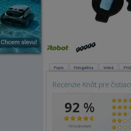
Popis
Fotogaléria
Videá
Prís
Recenzie Knôt pre čistiac
92
%
19
hodnotení