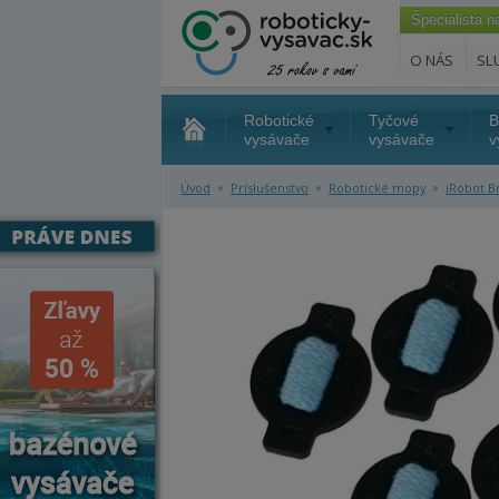
Špecialista 
O NÁS
SL
Robotické
Tyčové
B
vysávače
vysávače
v
»
»
»
Úvod
Príslušenstvo
Robotické mopy
iRobot B