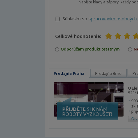
Napíšte klady a zápory, každý bo
Súhlasím so
spracovaním osobných 
Celkové hodnotenie:
1
2
3
4
5
Odporúčam produkt ostatným
N
Predajňa Praha
Predajňa Brno
Pr
U Ele
523/1
99%
skl
prí
Otv