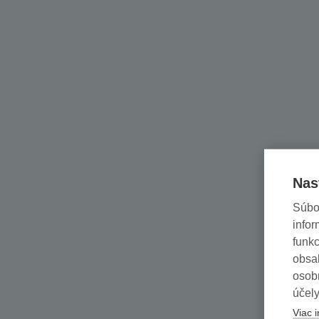
Nas
Súbo
infor
funkc
obsah
osob
účely
Viac i