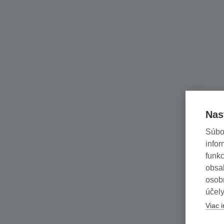
Nas
Súbo
infor
funkc
obsah
osob
účely
Viac i