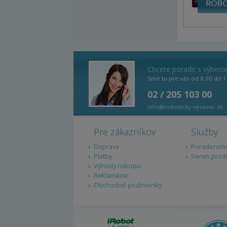
Chcete poradiť s výber
Sme tu pre vás od 8:00 do 1
02 / 205 103 00
info@roboticky-vysavac.sk
Pre zákazníkov
Služby
Doprava
Poradenstv
Platby
Servis prod
Výhody nákupu
Reklamácie
Obchodné podmienky