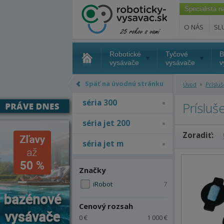
Špecialista 
O NÁS
SL
Robotické
Tyčové
B
vysávače
vysávače
v
Späť na úvodnú stránku
»
Úvod
Príslu
séria 300
Prísluš
séria jet 200
Zoradiť:
séria jet m
Značky
iRobot
7
Cenový rozsah
0 €
1 000 €