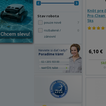
Knôt pre č
Pro-Clean 
Stav robota
5ks
pouze nové
7
rozbalené /
0
zánovní
Neviete si dať rady?
6,10 €
Poradíme Vám!
02 / 205 103 00
Sk
O
NAPÍŠTE NÁM