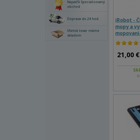
Najväčší špecializovaný
obchod
Doprava do 24 hod.
iRobot - Č
mopy a vy
Všetok tovar máme
mopovani
skladom
21,00 €
Sk
O