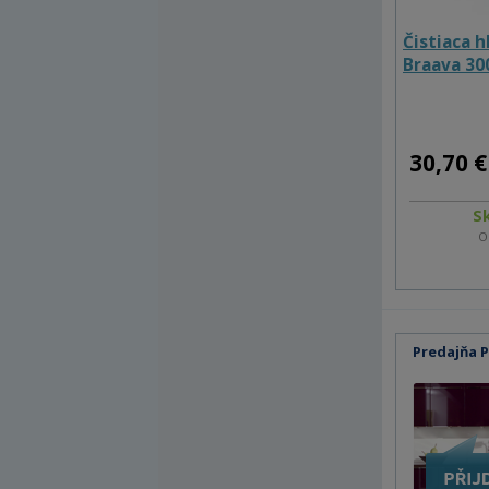
Čistiaca h
Braava 30
30,70 €
S
O
Predajňa 