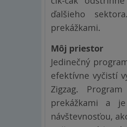
cik-cak odstrih
ďalšieho sektor
prekážkami.
Môj priestor
Jedinečný progra
efektívne vyčistí 
Zigzag. Program
prekážkami a je
návštevnosťou, ako