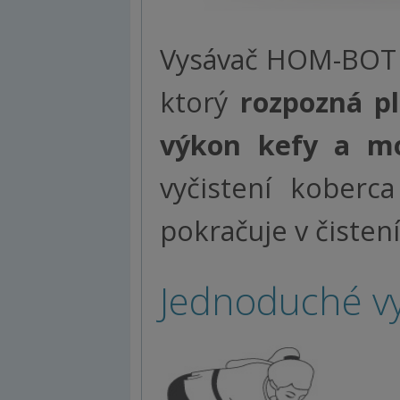
Vysávač HOM-BOT 
ktorý
rozpozná p
výkon kefy a mo
vyčistení koberc
pokračuje v čistení
Jednoduché v