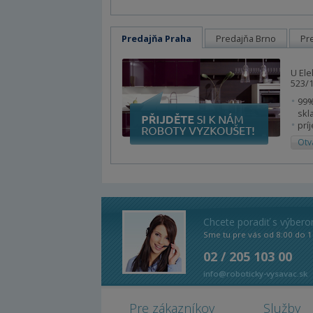
Predajňa Praha
Predajňa Brno
Pr
U Ele
523/1
99%
skl
prí
Otv
Chcete poradiť s výber
Sme tu pre vás od 8:00 do 1
02 / 205 103 00
info@roboticky-vysavac.sk
Pre zákazníkov
Služby