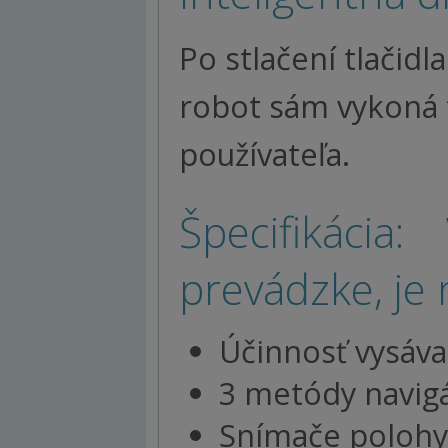
Po stlačení tlačid
robot sám vykoná 
používateľa.
Špecifikácia
prevádzke, je 
Účinnosť vysávan
3 metódy navigá
Snímače polohy: