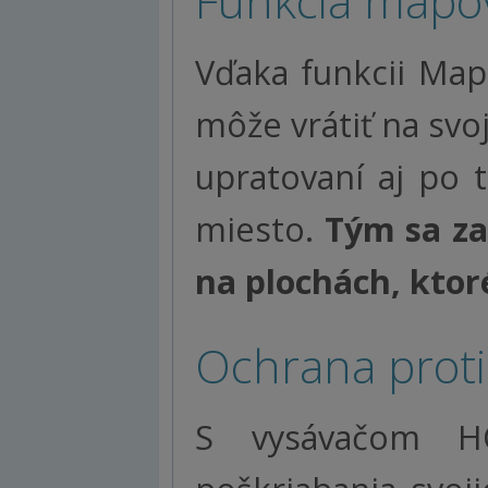
Funkcia mapo
Vďaka funkcii Ma
môže vrátiť na sv
upratovaní aj po 
miesto.
Tým sa z
na plochách, ktoré
Ochrana proti 
S vysávačom H