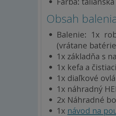
Farba: taliansk
Obsah balenia
Balenie: 1x r
(vrátane batérie
1x základňa s 
1x kefa a čistiac
1x diaľkové ovlá
1x náhradný HEP
2x Náhradné boč
1x
návod na pou