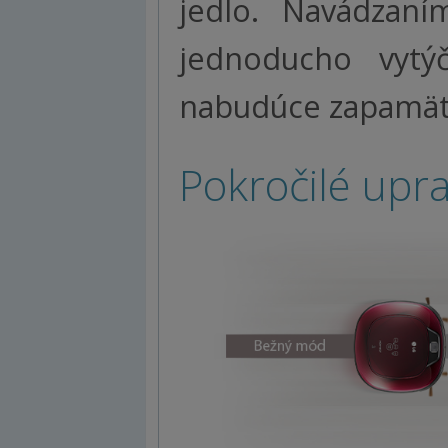
jedlo. Navádzan
jednoducho vytý
nabudúce zapamät
Pokročilé upr