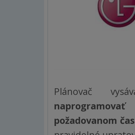
Plánovač vys
naprogramovať
požadovanom čase
pravidelné upratov