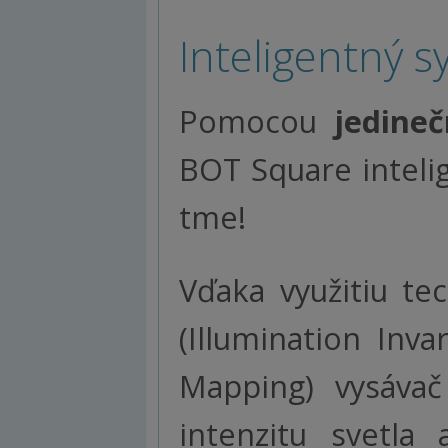
Inteligentný s
Pomocou
jedine
BOT Square inteli
tme!
Vďaka využitiu te
(Illumination Inv
Mapping) vysáva
intenzitu svetla