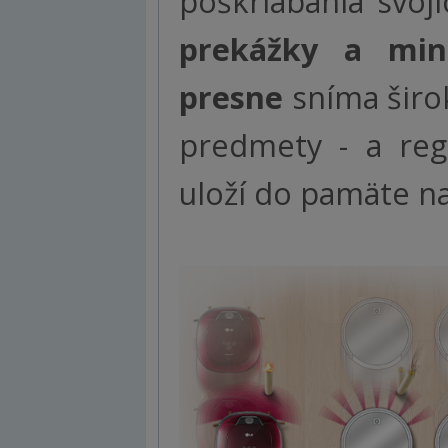
poškriabania svoj
prekážky a mini
presne
sníma širok
predmety - a reg
uloží do pamäte n