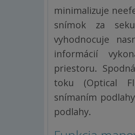
minimalizuje neef
snímok za seku
vyhodnocuje nas
informácií vyko
priestoru. Spod
toku (Optical F
snímaním podlahy 
podlahy.