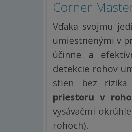
Corner Master
Vďaka svojmu jed
umiestnenými v pr
účinne a efektí
detekcie rohov u
stien bez rizika
priestoru v roho
vysávačmi okrúhle
rohoch).