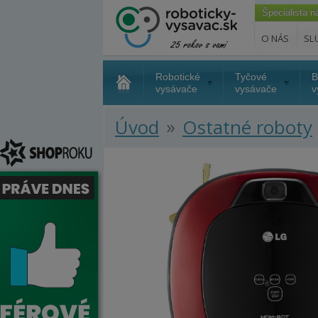
Špecialista 
O NÁS
SL
Robotické
Tyčové
B
vysávače
vysávače
v
»
Úvod
Ostatné roboty