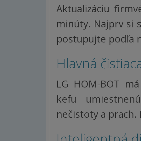
Aktualizáciu firm
minúty. Najprv si 
postupujte podľa
Hlavná čistiac
LG HOM-BOT má n
kefu umiestnenú
nečistoty a prach.
Inteligentná d