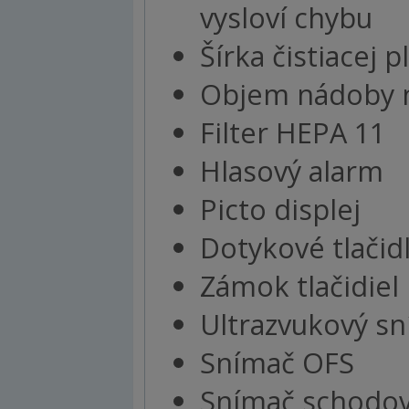
vysloví chybu
Šírka čistiacej
Objem nádoby na
Filter HEPA 11
Hlasový alarm
Picto displej
Dotykové tlačid
Zámok tlačidiel
Ultrazvukový sn
Snímač OFS
Snímač schodov