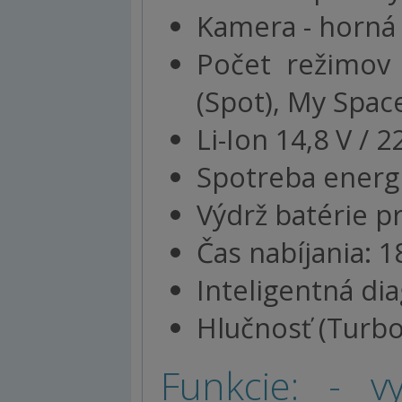
Kamera - horná 
Počet režimov v
(Spot), My Spac
Li-Ion 14,8 V /
Spotreba energ
Výdrž batérie pr
Čas nabíjania: 
Inteligentná di
Hlučnosť (Turbo
Funkcie: - v